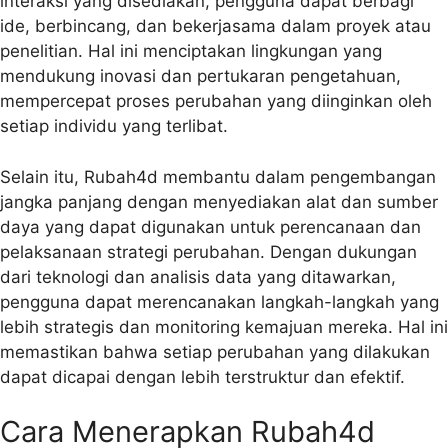
interaksi yang disediakan, pengguna dapat berbagi
ide, berbincang, dan bekerjasama dalam proyek atau
penelitian. Hal ini menciptakan lingkungan yang
mendukung inovasi dan pertukaran pengetahuan,
mempercepat proses perubahan yang diinginkan oleh
setiap individu yang terlibat.
Selain itu, Rubah4d membantu dalam pengembangan
jangka panjang dengan menyediakan alat dan sumber
daya yang dapat digunakan untuk perencanaan dan
pelaksanaan strategi perubahan. Dengan dukungan
dari teknologi dan analisis data yang ditawarkan,
pengguna dapat merencanakan langkah-langkah yang
lebih strategis dan monitoring kemajuan mereka. Hal ini
memastikan bahwa setiap perubahan yang dilakukan
dapat dicapai dengan lebih terstruktur dan efektif.
Cara Menerapkan Rubah4d