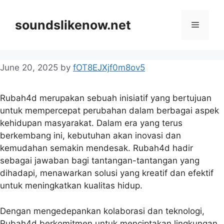
Skip
to
soundslikenow.net
Menu
content
June 20, 2025
by
fOT8EJXjf0m8ov5
Rubah4d merupakan sebuah inisiatif yang bertujuan
untuk mempercepat perubahan dalam berbagai aspek
kehidupan masyarakat. Dalam era yang terus
berkembang ini, kebutuhan akan inovasi dan
kemudahan semakin mendesak. Rubah4d hadir
sebagai jawaban bagi tantangan-tantangan yang
dihadapi, menawarkan solusi yang kreatif dan efektif
untuk meningkatkan kualitas hidup.
Dengan mengedepankan kolaborasi dan teknologi,
Rubah4d berkomitmen untuk menciptakan lingkungan