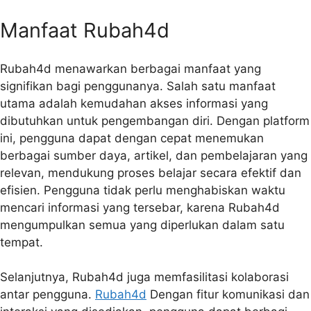
Manfaat Rubah4d
Rubah4d menawarkan berbagai manfaat yang
signifikan bagi penggunanya. Salah satu manfaat
utama adalah kemudahan akses informasi yang
dibutuhkan untuk pengembangan diri. Dengan platform
ini, pengguna dapat dengan cepat menemukan
berbagai sumber daya, artikel, dan pembelajaran yang
relevan, mendukung proses belajar secara efektif dan
efisien. Pengguna tidak perlu menghabiskan waktu
mencari informasi yang tersebar, karena Rubah4d
mengumpulkan semua yang diperlukan dalam satu
tempat.
Selanjutnya, Rubah4d juga memfasilitasi kolaborasi
antar pengguna.
Rubah4d
Dengan fitur komunikasi dan