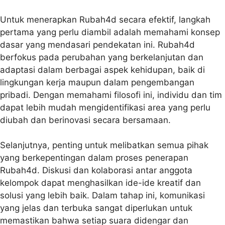
Untuk menerapkan Rubah4d secara efektif, langkah
pertama yang perlu diambil adalah memahami konsep
dasar yang mendasari pendekatan ini. Rubah4d
berfokus pada perubahan yang berkelanjutan dan
adaptasi dalam berbagai aspek kehidupan, baik di
lingkungan kerja maupun dalam pengembangan
pribadi. Dengan memahami filosofi ini, individu dan tim
dapat lebih mudah mengidentifikasi area yang perlu
diubah dan berinovasi secara bersamaan.
Selanjutnya, penting untuk melibatkan semua pihak
yang berkepentingan dalam proses penerapan
Rubah4d. Diskusi dan kolaborasi antar anggota
kelompok dapat menghasilkan ide-ide kreatif dan
solusi yang lebih baik. Dalam tahap ini, komunikasi
yang jelas dan terbuka sangat diperlukan untuk
memastikan bahwa setiap suara didengar dan