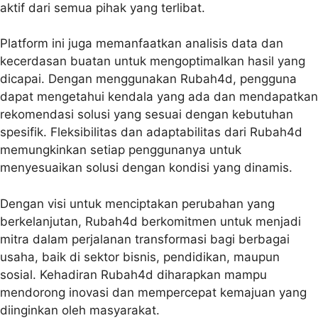
aktif dari semua pihak yang terlibat.
Platform ini juga memanfaatkan analisis data dan
kecerdasan buatan untuk mengoptimalkan hasil yang
dicapai. Dengan menggunakan Rubah4d, pengguna
dapat mengetahui kendala yang ada dan mendapatkan
rekomendasi solusi yang sesuai dengan kebutuhan
spesifik. Fleksibilitas dan adaptabilitas dari Rubah4d
memungkinkan setiap penggunanya untuk
menyesuaikan solusi dengan kondisi yang dinamis.
Dengan visi untuk menciptakan perubahan yang
berkelanjutan, Rubah4d berkomitmen untuk menjadi
mitra dalam perjalanan transformasi bagi berbagai
usaha, baik di sektor bisnis, pendidikan, maupun
sosial. Kehadiran Rubah4d diharapkan mampu
mendorong inovasi dan mempercepat kemajuan yang
diinginkan oleh masyarakat.