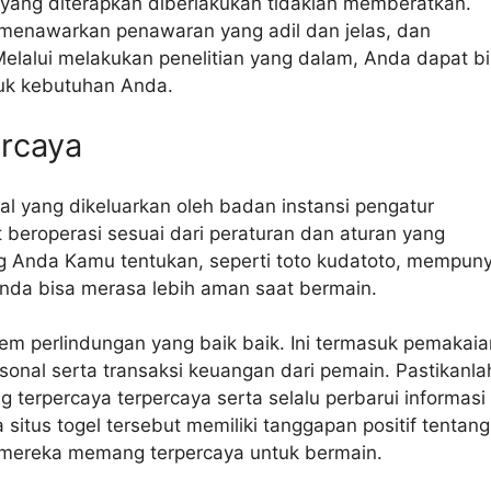
 yang diterapkan diberlakukan tidaklah memberatkan.
menawarkan penawaran yang adil dan jelas, dan
alui melakukan penelitian yang dalam, Anda dapat b
uk kebutuhan Anda.
ercaya
al yang dikeluarkan oleh badan instansi pengatur
t beroperasi sesuai dari peraturan dan aturan yang
ng Anda Kamu tentukan, seperti toto kudatoto, mempuny
Anda bisa merasa lebih aman saat bermain.
tem perlindungan yang baik baik. Ini termasuk pemakaia
onal serta transaksi keuangan dari pemain. Pastikanla
 terpercaya terpercaya serta selalu perbarui informasi
itus togel tersebut memiliki tanggapan positif tentang
 mereka memang terpercaya untuk bermain.