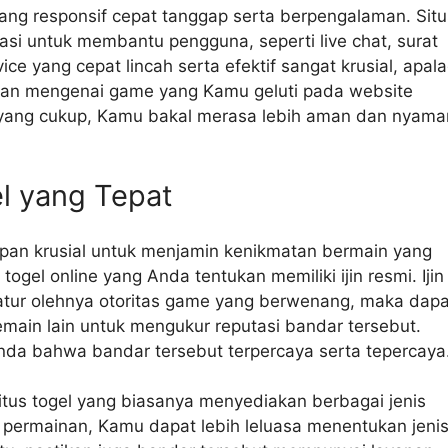
ng responsif cepat tanggap serta berpengalaman. Situ
asi untuk membantu pengguna, seperti live chat, surat
ce yang cepat lincah serta efektif sangat krusial, apala
yaan mengenai game yang Kamu geluti pada website
 yang cukup, Kamu bakal merasa lebih aman dan nyama
l yang Tepat
apan krusial untuk menjamin kenikmatan bermain yang
ogel online yang Anda tentukan memiliki ijin resmi. Ijin
tur olehnya otoritas game yang berwenang, maka dapa
emain lain untuk mengukur reputasi bandar tersebut.
anda bahwa bandar tersebut terpercaya serta tepercaya
itus togel yang biasanya menyediakan berbagai jenis
si permainan, Kamu dapat lebih leluasa menentukan jeni