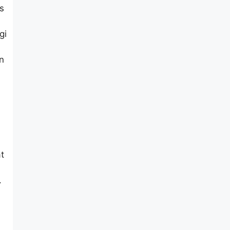
s
gi
n
t
.
s