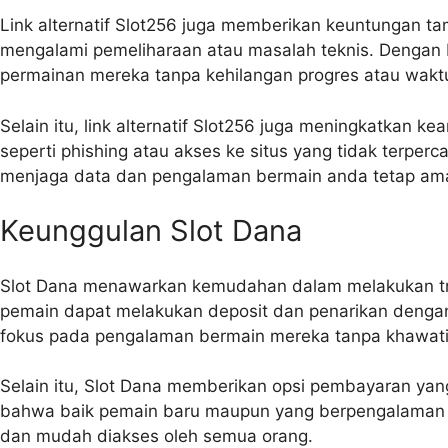
Link alternatif Slot256 juga memberikan keuntungan t
mengalami pemeliharaan atau masalah teknis. Dengan be
permainan mereka tanpa kehilangan progres atau wakt
Selain itu, link alternatif Slot256 juga meningkatkan k
seperti phishing atau akses ke situs yang tidak terperc
menjaga data dan pengalaman bermain anda tetap am
Keunggulan Slot Dana
Slot Dana menawarkan kemudahan dalam melakukan tra
pemain dapat melakukan deposit dan penarikan dengan 
fokus pada pengalaman bermain mereka tanpa khawati
Selain itu, Slot Dana memberikan opsi pembayaran yang
bahwa baik pemain baru maupun yang berpengalaman d
dan mudah diakses oleh semua orang.