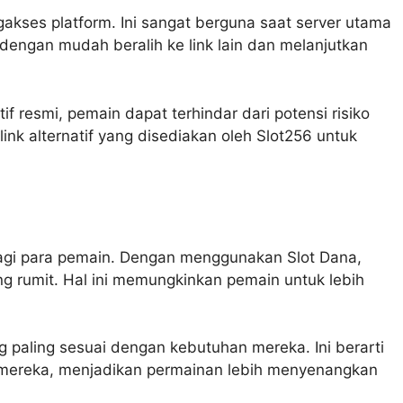
akses platform. Ini sangat berguna saat server utama
dengan mudah beralih ke link lain dan melanjutkan
f resmi, pemain dapat terhindar dari potensi risiko
link alternatif yang disediakan oleh Slot256 untuk
agi para pemain. Dengan menggunakan Slot Dana,
g rumit. Hal ini memungkinkan pemain untuk lebih
 paling sesuai dengan kebutuhan mereka. Ini berarti
mereka, menjadikan permainan lebih menyenangkan