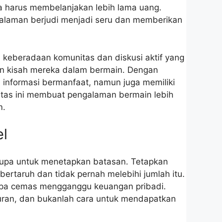
 harus membelanjakan lebih lama uang.
alaman berjudi menjadi seru dan memberikan
keberadaan komunitas dan diskusi aktif yang
 dan kisah mereka dalam bermain. Dengan
 informasi bermanfaat, namun juga memiliki
itas ini membuat pengalaman bermain lebih
m.
el
h lupa untuk menetapkan batasan. Tetapkan
rtaruh dan tidak pernah melebihi jumlah itu.
npa cemas mengganggu keuangan pribadi.
uran, dan bukanlah cara untuk mendapatkan