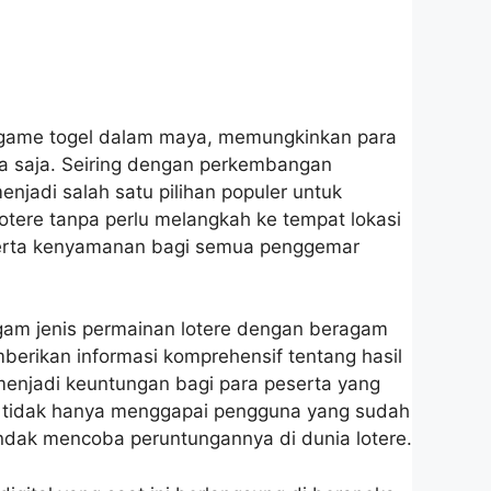
game togel dalam maya, memungkinkan para
a saja. Seiring dengan perkembangan
njadi salah satu pilihan populer untuk
tere tanpa perlu melangkah ke tempat lokasi
serta kenyamanan bagi semua penggemar
am jenis permainan lotere dengan beragam
berikan informasi komprehensif tentang hasil
 menjadi keuntungan bagi para peserta yang
l tidak hanya menggapai pengguna yang sudah
ndak mencoba peruntungannya di dunia lotere.