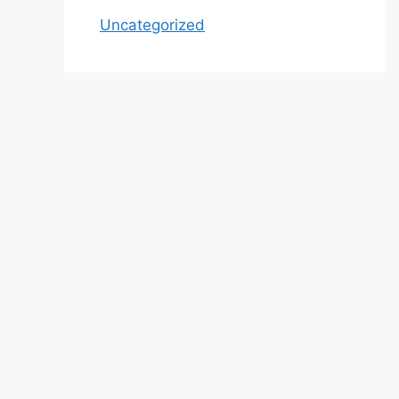
Uncategorized