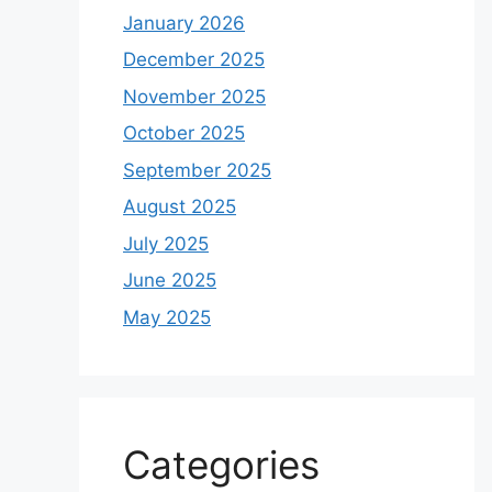
January 2026
December 2025
November 2025
October 2025
September 2025
August 2025
July 2025
June 2025
May 2025
Categories