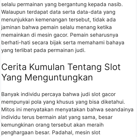
selalu permainan yang bergantung kepada nasib.
Walaupun terdapat data serta data-data yang
menunjukkan kemenangan tersebut, tidak ada
jaminan bahwa pemain selalu menang ketika
memainkan di mesin gacor. Pemain seharusnya
berhati-hati secara bijak serta memahami bahaya
yang terlibat pada permainan judi.
Cerita Kumulan Tentang Slot
Yang Menguntungkan
Banyak individu percaya bahwa judi slot gacor
mempunyai pola yang khusus yang bisa diketahui.
Mitos ini menyatakan menyatakan bahwa seandainya
individu terus bermain alat yang sama, besar
kemungkinan orang tersebut akan meraih
penghargaan besar. Padahal, mesin slot