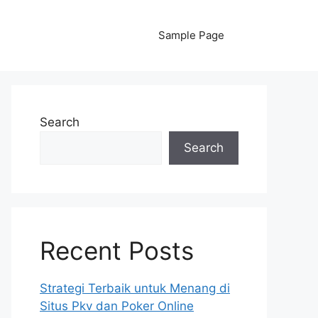
Sample Page
Search
Search
Recent Posts
Strategi Terbaik untuk Menang di
Situs Pkv dan Poker Online