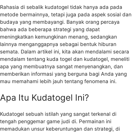
Rahasia di sebalik kudatogel tidak hanya ada pada
metode bermainnya, tetapi juga pada aspek sosial dan
budaya yang membayangi. Banyak orang percaya
bahwa ada beberapa strategi yang dapat
meningkatkan kemungkinan menang, sedangkan
lainnya menganggapnya sebagai bentuk hiburan
semata. Dalam artikel ini, kita akan mendalami secara
mendalam tentang kuda togel dan kudatogel, meneliti
apa yang membuatnya sangat menyenangkan, dan
memberikan informasi yang berguna bagi Anda yang
mau memahami lebih jauh tentang fenomena ini.
Apa Itu Kudatogel Ini?
Kudatogel sebuah istilah yang sangat terkenal di
tengah penggemar game judi di. Permainan ini
memadukan unsur keberuntungan dan strategi, di