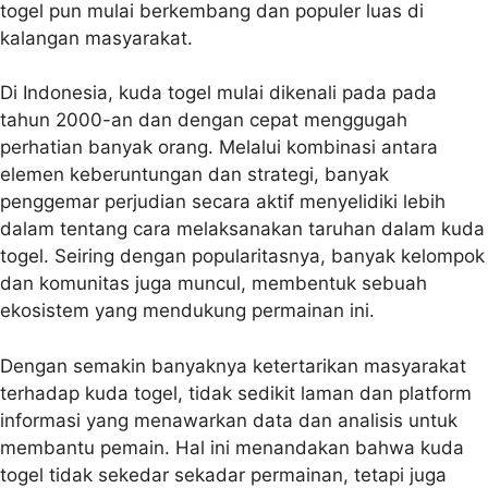
togel pun mulai berkembang dan populer luas di
kalangan masyarakat.
Di Indonesia, kuda togel mulai dikenali pada pada
tahun 2000-an dan dengan cepat menggugah
perhatian banyak orang. Melalui kombinasi antara
elemen keberuntungan dan strategi, banyak
penggemar perjudian secara aktif menyelidiki lebih
dalam tentang cara melaksanakan taruhan dalam kuda
togel. Seiring dengan popularitasnya, banyak kelompok
dan komunitas juga muncul, membentuk sebuah
ekosistem yang mendukung permainan ini.
Dengan semakin banyaknya ketertarikan masyarakat
terhadap kuda togel, tidak sedikit laman dan platform
informasi yang menawarkan data dan analisis untuk
membantu pemain. Hal ini menandakan bahwa kuda
togel tidak sekedar sekadar permainan, tetapi juga