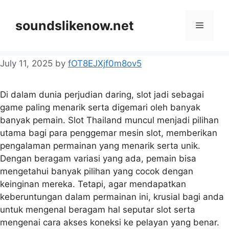
Skip
to
soundslikenow.net
Menu
content
July 11, 2025
by
fOT8EJXjf0m8ov5
Di dalam dunia perjudian daring, slot jadi sebagai
game paling menarik serta digemari oleh banyak
banyak pemain. Slot Thailand muncul menjadi pilihan
utama bagi para penggemar mesin slot, memberikan
pengalaman permainan yang menarik serta unik.
Dengan beragam variasi yang ada, pemain bisa
mengetahui banyak pilihan yang cocok dengan
keinginan mereka. Tetapi, agar mendapatkan
keberuntungan dalam permainan ini, krusial bagi anda
untuk mengenal beragam hal seputar slot serta
mengenai cara akses koneksi ke pelayan yang benar.