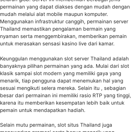
permainan yang dapat diakses dengan mudah dengan
mudah melalui alat mobile maupun komputer.
Menggunakan infrastruktur canggih, permainan server
Thailand memastikan pengalaman bermain yang
nyaman serta menggembirakan, memberikan pemain
untuk merasakan sensasi kasino live dari kamar.
Keunggulan menggunakan slot server Thailand adalah
banyaknya pilihan permainan yang ada. Mulai dari slot
klasik sampai slot modern yang memiliki gaya yang
menarik, tiap pengguna dapat menemukan hal yang
sesuai mengikuti selera mereka. Selain itu , sebagian
besar dari permainan ini memiliki rasio RTP yang tinggi,
karena itu memberikan kesempatan lebih baik untuk
pemain untuk mendapatkan hadiah.
Selain mutu permainan, slot situs Thailand juga