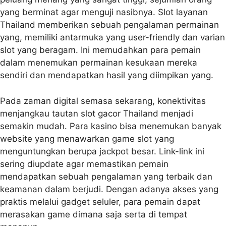
yang berminat agar menguji nasibnya. Slot layanan
Thailand memberikan sebuah pengalaman permainan
yang, memiliki antarmuka yang user-friendly dan varian
slot yang beragam. Ini memudahkan para pemain
dalam menemukan permainan kesukaan mereka
sendiri dan mendapatkan hasil yang diimpikan yang.
Pada zaman digital semasa sekarang, konektivitas
menjangkau tautan slot gacor Thailand menjadi
semakin mudah. Para kasino bisa menemukan banyak
website yang menawarkan game slot yang
menguntungkan berupa jackpot besar. Link-link ini
sering diupdate agar memastikan pemain
mendapatkan sebuah pengalaman yang terbaik dan
keamanan dalam berjudi. Dengan adanya akses yang
praktis melalui gadget seluler, para pemain dapat
merasakan game dimana saja serta di tempat