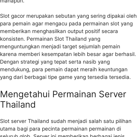
manapun.
Slot gacor merupakan sebutan yang sering dipakai oleh
para pemain agar mengacu pada permainan slot yang
memberikan menghasilkan output positif secara
konsisten. Permainan Slot Thailand yang
menguntungkan menjadi target sejumlah pemain
karena memberi kesempatan lebih besar agar berhasil.
Dengan strategi yang tepat serta nasib yang
mendukung, para pemain dapat meraih keuntungan
yang dari berbagai tipe game yang tersedia tersedia.
Mengetahui Permainan Server
Thailand
Slot server Thailand sudah menjadi salah satu pilihan
utama bagi para pecinta permainan permainan di
seluruh glob. Server ini memberikan berbagai jenis