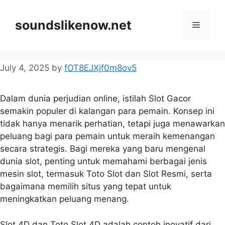
Skip
to
soundslikenow.net
Menu
content
July 4, 2025
by
fOT8EJXjf0m8ov5
Dalam dunia perjudian online, istilah Slot Gacor
semakin populer di kalangan para pemain. Konsep ini
tidak hanya menarik perhatian, tetapi juga menawarkan
peluang bagi para pemain untuk meraih kemenangan
secara strategis. Bagi mereka yang baru mengenal
dunia slot, penting untuk memahami berbagai jenis
mesin slot, termasuk Toto Slot dan Slot Resmi, serta
bagaimana memilih situs yang tepat untuk
meningkatkan peluang menang.
Slot 4D dan Toto Slot 4D adalah contoh inovatif dari