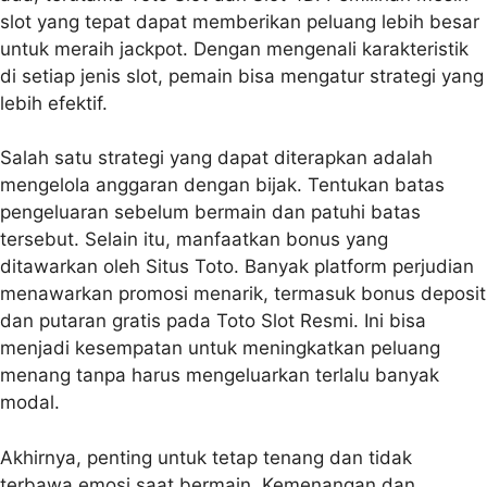
slot yang tepat dapat memberikan peluang lebih besar
untuk meraih jackpot. Dengan mengenali karakteristik
di setiap jenis slot, pemain bisa mengatur strategi yang
lebih efektif.
Salah satu strategi yang dapat diterapkan adalah
mengelola anggaran dengan bijak. Tentukan batas
pengeluaran sebelum bermain dan patuhi batas
tersebut. Selain itu, manfaatkan bonus yang
ditawarkan oleh Situs Toto. Banyak platform perjudian
menawarkan promosi menarik, termasuk bonus deposit
dan putaran gratis pada Toto Slot Resmi. Ini bisa
menjadi kesempatan untuk meningkatkan peluang
menang tanpa harus mengeluarkan terlalu banyak
modal.
Akhirnya, penting untuk tetap tenang dan tidak
terbawa emosi saat bermain. Kemenangan dan