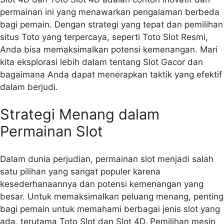
permainan ini yang menawarkan pengalaman berbeda
bagi pemain. Dengan strategi yang tepat dan pemilihan
situs Toto yang terpercaya, seperti Toto Slot Resmi,
Anda bisa memaksimalkan potensi kemenangan. Mari
kita eksplorasi lebih dalam tentang Slot Gacor dan
bagaimana Anda dapat menerapkan taktik yang efektif
dalam berjudi.
Strategi Menang dalam
Permainan Slot
Dalam dunia perjudian, permainan slot menjadi salah
satu pilihan yang sangat populer karena
kesederhanaannya dan potensi kemenangan yang
besar. Untuk memaksimalkan peluang menang, penting
bagi pemain untuk memahami berbagai jenis slot yang
ada, terutama Toto Slot dan Slot 4D. Pemilihan mesin