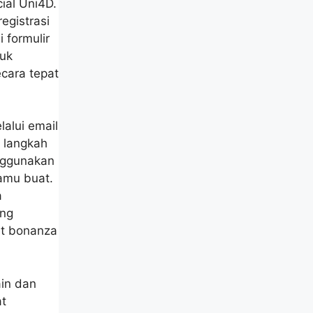
ial Uni4D.
egistrasi
i formulir
tuk
cara tepat
alui email
 langkah
nggunakan
amu buat.
a
ang
et bonanza
in dan
at