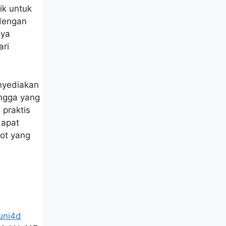
ik untuk
dengan
nya
ari
nyediakan
ingga yang
 praktis
dapat
ot yang
uni4d