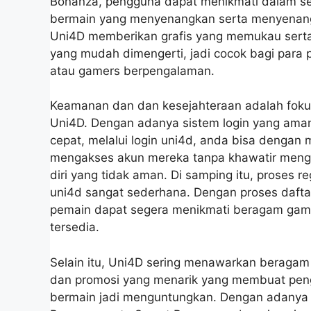
Bonanza, pengguna dapat menikmati dalam s
bermain yang menyenangkan serta menyenan
Uni4D memberikan grafis yang memukau sert
yang mudah dimengerti, jadi cocok bagi para
atau gamers berpengalaman.
Keamanan dan dan kesejahteraan adalah fok
Uni4D. Dengan adanya sistem login yang aman
cepat, melalui login uni4d, anda bisa dengan
mengakses akun mereka tanpa khawatir meng
diri yang tidak aman. Di samping itu, proses reg
uni4d sangat sederhana. Dengan proses dafta
pemain dapat segera menikmati beragam gam
tersedia.
Selain itu, Uni4D sering menawarkan beraga
dan promosi yang menarik yang membuat pe
bermain jadi menguntungkan. Dengan adanya 