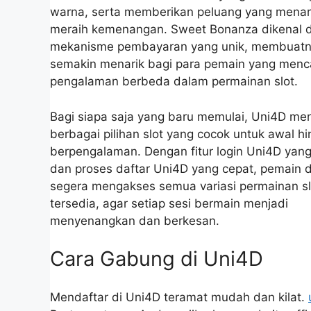
warna, serta memberikan peluang yang menar
meraih kemenangan. Sweet Bonanza dikenal 
mekanisme pembayaran yang unik, membuat
semakin menarik bagi para pemain yang menc
pengalaman berbeda dalam permainan slot.
Bagi siapa saja yang baru memulai, Uni4D me
berbagai pilihan slot yang cocok untuk awal h
berpengalaman. Dengan fitur login Uni4D yang
dan proses daftar Uni4D yang cepat, pemain 
segera mengakses semua variasi permainan sl
tersedia, agar setiap sesi bermain menjadi
menyenangkan dan berkesan.
Cara Gabung di Uni4D
Mendaftar di Uni4D teramat mudah dan kilat.