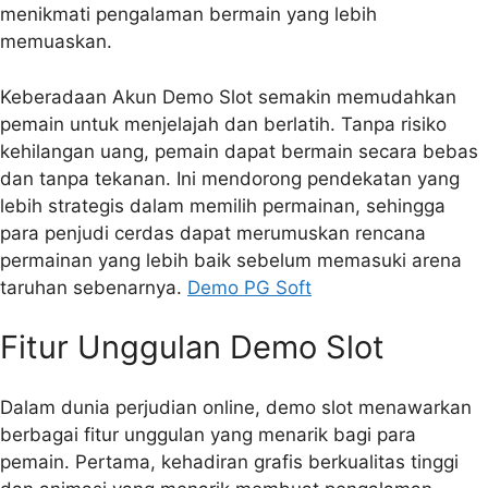
menikmati pengalaman bermain yang lebih
memuaskan.
Keberadaan Akun Demo Slot semakin memudahkan
pemain untuk menjelajah dan berlatih. Tanpa risiko
kehilangan uang, pemain dapat bermain secara bebas
dan tanpa tekanan. Ini mendorong pendekatan yang
lebih strategis dalam memilih permainan, sehingga
para penjudi cerdas dapat merumuskan rencana
permainan yang lebih baik sebelum memasuki arena
taruhan sebenarnya.
Demo PG Soft
Fitur Unggulan Demo Slot
Dalam dunia perjudian online, demo slot menawarkan
berbagai fitur unggulan yang menarik bagi para
pemain. Pertama, kehadiran grafis berkualitas tinggi