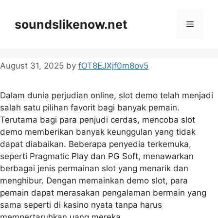
Skip
to
soundslikenow.net
Menu
content
August 31, 2025
by
fOT8EJXjf0m8ov5
Dalam dunia perjudian online, slot demo telah menjadi
salah satu pilihan favorit bagi banyak pemain.
Terutama bagi para penjudi cerdas, mencoba slot
demo memberikan banyak keunggulan yang tidak
dapat diabaikan. Beberapa penyedia terkemuka,
seperti Pragmatic Play dan PG Soft, menawarkan
berbagai jenis permainan slot yang menarik dan
menghibur. Dengan memainkan demo slot, para
pemain dapat merasakan pengalaman bermain yang
sama seperti di kasino nyata tanpa harus
mempertaruhkan uang mereka.