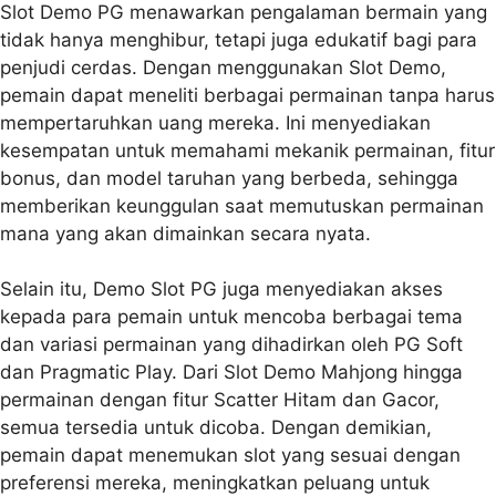
Slot Demo PG menawarkan pengalaman bermain yang
tidak hanya menghibur, tetapi juga edukatif bagi para
penjudi cerdas. Dengan menggunakan Slot Demo,
pemain dapat meneliti berbagai permainan tanpa harus
mempertaruhkan uang mereka. Ini menyediakan
kesempatan untuk memahami mekanik permainan, fitur
bonus, dan model taruhan yang berbeda, sehingga
memberikan keunggulan saat memutuskan permainan
mana yang akan dimainkan secara nyata.
Selain itu, Demo Slot PG juga menyediakan akses
kepada para pemain untuk mencoba berbagai tema
dan variasi permainan yang dihadirkan oleh PG Soft
dan Pragmatic Play. Dari Slot Demo Mahjong hingga
permainan dengan fitur Scatter Hitam dan Gacor,
semua tersedia untuk dicoba. Dengan demikian,
pemain dapat menemukan slot yang sesuai dengan
preferensi mereka, meningkatkan peluang untuk