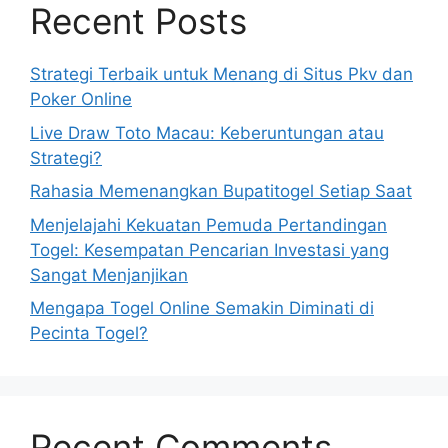
Recent Posts
Strategi Terbaik untuk Menang di Situs Pkv dan
Poker Online
Live Draw Toto Macau: Keberuntungan atau
Strategi?
Rahasia Memenangkan Bupatitogel Setiap Saat
Menjelajahi Kekuatan Pemuda Pertandingan
Togel: Kesempatan Pencarian Investasi yang
Sangat Menjanjikan
Mengapa Togel Online Semakin Diminati di
Pecinta Togel?
Recent Comments