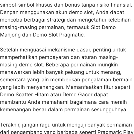
simbol-simbol khusus dan bonus tanpa risiko finansial.
Dengan menggunakan akun demo slot, Anda dapat
mencoba berbagai strategi dan mengetahui kelebihan
masing-masing permainan, termasuk Slot Demo
Mahjong dan Demo Slot Pragmatic.
Setelah menguasai mekanisme dasar, penting untuk
memperhatikan pembayaran dan aturan masing-
masing demo slot. Beberapa permainan mungkin
menawarkan lebih banyak peluang untuk menang,
sementara yang lain memberikan pengalaman bermain
yang lebih menyenangkan. Memanfaatkan fitur seperti
Demo Scatter Hitam atau Demo Gacor dapat
membantu Anda memahami bagaimana cara meraih
kemenangan besar dalam permainan sesungguhnya.
Terakhir, jangan ragu untuk menguji banyak permainan
dari pengembang yang berbeda seperti Pragmatic Play