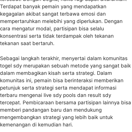
Terdapat banyak pemain yang mendapatkan
kegagalan akibat sangat terbawa emosi dan
mempertaruhkan melebihi yang diperlukan. Dengan
cara mengatur modal, partisipan bisa selalu
konsentrasi serta tidak terdampak oleh tekanan
tekanan saat bertaruh.
Sebagai langkah terakhir, menyertai dalam komunitas
togel sdy merupakan sebuah metode yang sangat baik
dalam membagikan kisah serta strategi. Dalam
komunitas ini, pemain bisa berinteraksi memberikan
petunjuk serta strategi serta mendapat informasi
terbaru mengenai live sdy pools dan result sdy
tercepat. Pembicaraan bersama partisipan lainnya bisa
memberi pandangan baru dan mendukung
mengembangkan strategi yang lebih baik untuk
kemenangan di kemudian hari.