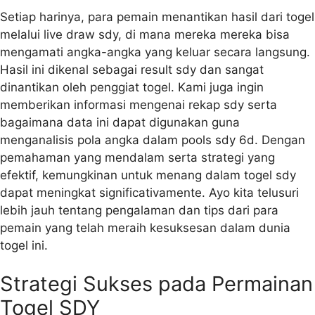
Setiap harinya, para pemain menantikan hasil dari togel
melalui live draw sdy, di mana mereka mereka bisa
mengamati angka-angka yang keluar secara langsung.
Hasil ini dikenal sebagai result sdy dan sangat
dinantikan oleh penggiat togel. Kami juga ingin
memberikan informasi mengenai rekap sdy serta
bagaimana data ini dapat digunakan guna
menganalisis pola angka dalam pools sdy 6d. Dengan
pemahaman yang mendalam serta strategi yang
efektif, kemungkinan untuk menang dalam togel sdy
dapat meningkat significativamente. Ayo kita telusuri
lebih jauh tentang pengalaman dan tips dari para
pemain yang telah meraih kesuksesan dalam dunia
togel ini.
Strategi Sukses pada Permainan
Togel SDY