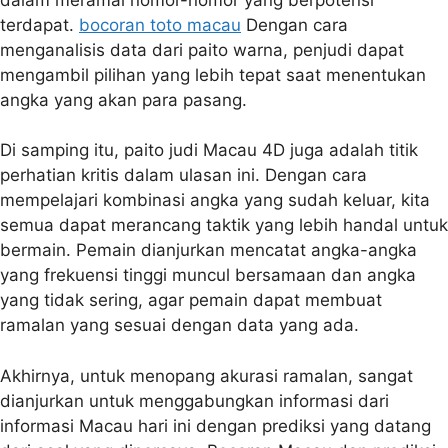
terdapat.
bocoran toto macau
Dengan cara
menganalisis data dari paito warna, penjudi dapat
mengambil pilihan yang lebih tepat saat menentukan
angka yang akan para pasang.
Di samping itu, paito judi Macau 4D juga adalah titik
perhatian kritis dalam ulasan ini. Dengan cara
mempelajari kombinasi angka yang sudah keluar, kita
semua dapat merancang taktik yang lebih handal untuk
bermain. Pemain dianjurkan mencatat angka-angka
yang frekuensi tinggi muncul bersamaan dan angka
yang tidak sering, agar pemain dapat membuat
ramalan yang sesuai dengan data yang ada.
Akhirnya, untuk menopang akurasi ramalan, sangat
dianjurkan untuk menggabungkan informasi dari
informasi Macau hari ini dengan prediksi yang datang