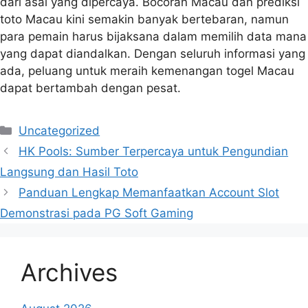
dari asal yang dipercaya. Bocoran Macau dan prediksi
toto Macau kini semakin banyak bertebaran, namun
para pemain harus bijaksana dalam memilih data mana
yang dapat diandalkan. Dengan seluruh informasi yang
ada, peluang untuk meraih kemenangan togel Macau
dapat bertambah dengan pesat.
Categories
Uncategorized
HK Pools: Sumber Terpercaya untuk Pengundian
Langsung dan Hasil Toto
Panduan Lengkap Memanfaatkan Account Slot
Demonstrasi pada PG Soft Gaming
Archives