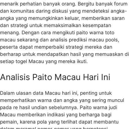
menarik perhatian banyak orang. Bergitu banyak forum
dan komunitas daring diskusi yang mendeteksi angka-
angka yang memungkinkan keluar, memberikan saran
dan strategi untuk memaksimalkan kesempatan
menang. Dengan cara mengikuti paito warna toto
macau sekarang dan analisis prediksi macau pools,
peserta dapat memperbaiki strategi mereka dan
berharap untuk mendapatkan hasil yang memuaskan di
setiap togel Macau yang mereka ikuti.
Analisis Paito Macau Hari Ini
Dalam ulasan data Macau hari ini, penting untuk
memperhatikan warna dan angka yang sering muncul
pada re hasil undian sebelumnya. Paito warna judi
Macau memberikan indikasi yang berharga bagi
pemain, karena pola yang terlihat dapat membantu
dalam meramal nomor-nomor yang berpotensi