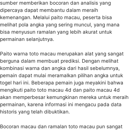
sumber memberikan bocoran dan analisis yang
dipercaya dapat membantu dalam meraih
kemenangan. Melalui paito macau, peserta bisa
melihat pola angka yang sering muncul, yang mana
bisa menyusun ramalan yang lebih akurat untuk
permainan selanjutnya.
Paito warna toto macau merupakan alat yang sangat
berguna dalam membuat prediksi. Dengan melihat
kombinasi warna dan angka dari hasil sebelumnya,
pemain dapat mulai meramalkan pilihan angka untuk
togel hari ini. Beberapa pemain juga meyakini bahwa
mengikuti paito toto macau 4d dan paito macau 4d
akan memperbesar kemungkinan mereka untuk meraih
permainan, karena informasi ini mengacu pada data
historis yang telah dibuktikan.
Bocoran macau dan ramalan toto macau pun sangat