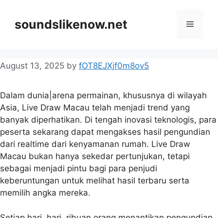
Skip
to
soundslikenow.net
Menu
content
August 13, 2025
by
fOT8EJXjf0m8ov5
Dalam dunia|arena permainan, khususnya di wilayah
Asia, Live Draw Macau telah menjadi trend yang
banyak diperhatikan. Di tengah inovasi teknologis, para
peserta sekarang dapat mengakses hasil pengundian
dari realtime dari kenyamanan rumah. Live Draw
Macau bukan hanya sekedar pertunjukan, tetapi
sebagai menjadi pintu bagi para penjudi
keberuntungan untuk melihat hasil terbaru serta
memilih angka mereka.
Setiap hari, hari, ribuan orang menantikan pengundian