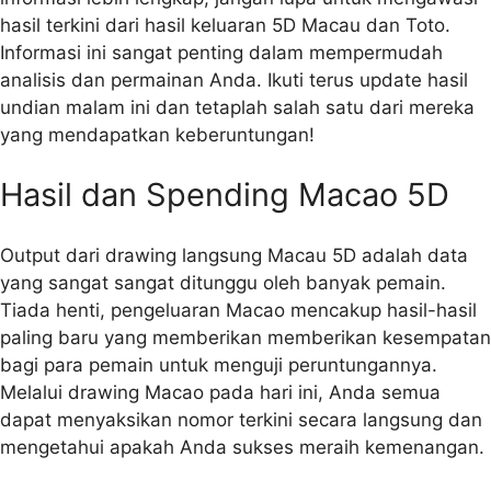
hasil terkini dari hasil keluaran 5D Macau dan Toto.
Informasi ini sangat penting dalam mempermudah
analisis dan permainan Anda. Ikuti terus update hasil
undian malam ini dan tetaplah salah satu dari mereka
yang mendapatkan keberuntungan!
Hasil dan Spending Macao 5D
Output dari drawing langsung Macau 5D adalah data
yang sangat sangat ditunggu oleh banyak pemain.
Tiada henti, pengeluaran Macao mencakup hasil-hasil
paling baru yang memberikan memberikan kesempatan
bagi para pemain untuk menguji peruntungannya.
Melalui drawing Macao pada hari ini, Anda semua
dapat menyaksikan nomor terkini secara langsung dan
mengetahui apakah Anda sukses meraih kemenangan.