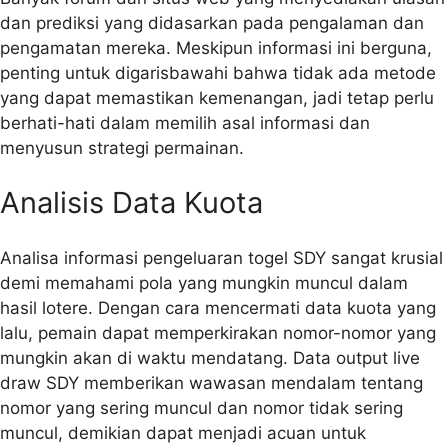
dan prediksi yang didasarkan pada pengalaman dan
pengamatan mereka. Meskipun informasi ini berguna,
penting untuk digarisbawahi bahwa tidak ada metode
yang dapat memastikan kemenangan, jadi tetap perlu
berhati-hati dalam memilih asal informasi dan
menyusun strategi permainan.
Analisis Data Kuota
Analisa informasi pengeluaran togel SDY sangat krusial
demi memahami pola yang mungkin muncul dalam
hasil lotere. Dengan cara mencermati data kuota yang
lalu, pemain dapat memperkirakan nomor-nomor yang
mungkin akan di waktu mendatang. Data output live
draw SDY memberikan wawasan mendalam tentang
nomor yang sering muncul dan nomor tidak sering
muncul, demikian dapat menjadi acuan untuk