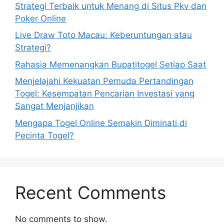
Strategi Terbaik untuk Menang di Situs Pkv dan
Poker Online
Live Draw Toto Macau: Keberuntungan atau
Strategi?
Rahasia Memenangkan Bupatitogel Setiap Saat
Menjelajahi Kekuatan Pemuda Pertandingan
Togel: Kesempatan Pencarian Investasi yang
Sangat Menjanjikan
Mengapa Togel Online Semakin Diminati di
Pecinta Togel?
Recent Comments
No comments to show.