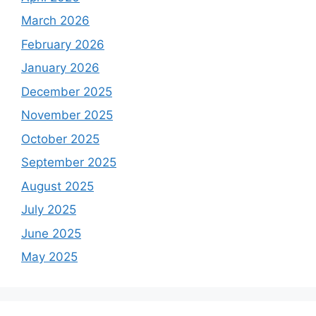
March 2026
February 2026
January 2026
December 2025
November 2025
October 2025
September 2025
August 2025
July 2025
June 2025
May 2025