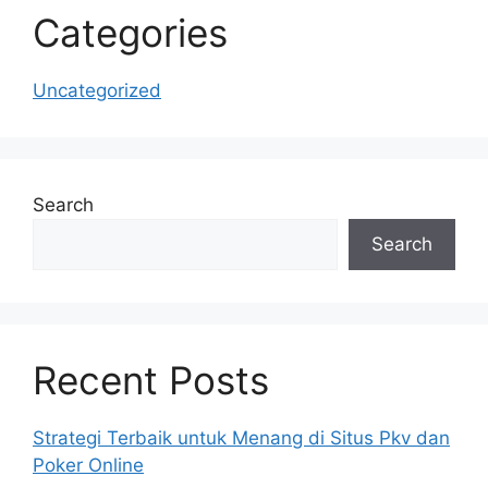
Categories
Uncategorized
Search
Search
Recent Posts
Strategi Terbaik untuk Menang di Situs Pkv dan
Poker Online