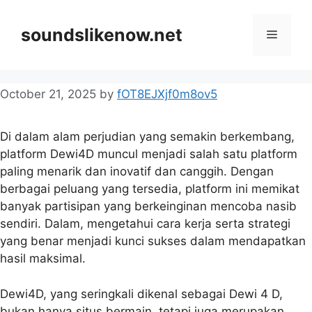
Skip
to
soundslikenow.net
Menu
content
October 21, 2025
by
fOT8EJXjf0m8ov5
Di dalam alam perjudian yang semakin berkembang,
platform Dewi4D muncul menjadi salah satu platform
paling menarik dan inovatif dan canggih. Dengan
berbagai peluang yang tersedia, platform ini memikat
banyak partisipan yang berkeinginan mencoba nasib
sendiri. Dalam, mengetahui cara kerja serta strategi
yang benar menjadi kunci sukses dalam mendapatkan
hasil maksimal.
Dewi4D, yang seringkali dikenal sebagai Dewi 4 D,
bukan hanya situs bermain, tetapi juga merupakan