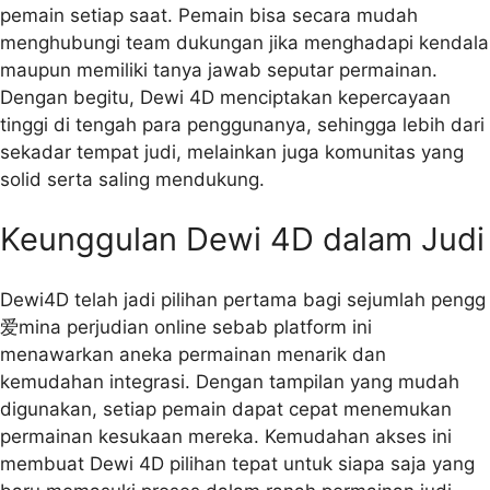
pemain setiap saat. Pemain bisa secara mudah
menghubungi team dukungan jika menghadapi kendala
maupun memiliki tanya jawab seputar permainan.
Dengan begitu, Dewi 4D menciptakan kepercayaan
tinggi di tengah para penggunanya, sehingga lebih dari
sekadar tempat judi, melainkan juga komunitas yang
solid serta saling mendukung.
Keunggulan Dewi 4D dalam Judi
Dewi4D telah jadi pilihan pertama bagi sejumlah pengg
爱mina perjudian online sebab platform ini
menawarkan aneka permainan menarik dan
kemudahan integrasi. Dengan tampilan yang mudah
digunakan, setiap pemain dapat cepat menemukan
permainan kesukaan mereka. Kemudahan akses ini
membuat Dewi 4D pilihan tepat untuk siapa saja yang