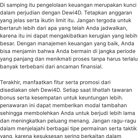
Di samping itu pengelolaan keuangan merupakan kunci
dalam perjudian dengan Dewi4D. Tetapkan anggaran
yang jelas serta ikutin limit itu. Jangan tergoda untuk
bertaruh lebih dari apa yang telah Anda jadwalkan,
karena itu ini dapat mengakibatkan kerugian yang lebih
besar. Dengan manajemen keuangan yang baik, Anda
bisa menjamin bahwa Anda bermain di jangka periode
yang panjang dan menikmati proses tanpa harus terlalu
banyak terbebani dari ancaman finansial.
Terakhir, manfaatkan fitur serta promosi dari
disediakan oleh Dewi4D. Setiap saat lihatlah tawaran
bonus serta kesempatan untuk keuntungan lebih.
penawaran ini dapat memberikan modal tambahan
sehingga membolehkan Anda untuk berjudi lebih lama
dan meningkatkan peluang menang. Jangan ragu-ragu
dalam menjelajahi berbagai tipe permainan serta taktik
yang, karena kesuksesan sering berkaitan dalam