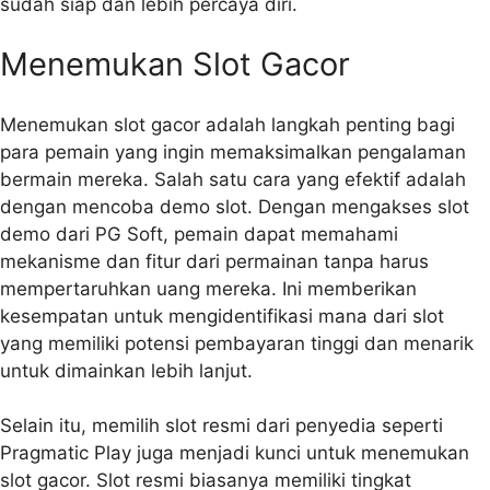
sudah siap dan lebih percaya diri.
Menemukan Slot Gacor
Menemukan slot gacor adalah langkah penting bagi
para pemain yang ingin memaksimalkan pengalaman
bermain mereka. Salah satu cara yang efektif adalah
dengan mencoba demo slot. Dengan mengakses slot
demo dari PG Soft, pemain dapat memahami
mekanisme dan fitur dari permainan tanpa harus
mempertaruhkan uang mereka. Ini memberikan
kesempatan untuk mengidentifikasi mana dari slot
yang memiliki potensi pembayaran tinggi dan menarik
untuk dimainkan lebih lanjut.
Selain itu, memilih slot resmi dari penyedia seperti
Pragmatic Play juga menjadi kunci untuk menemukan
slot gacor. Slot resmi biasanya memiliki tingkat