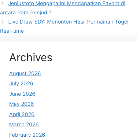
Jeniustoto Mengapa Ini Mendapatkan Favorit di
antara Para Penjudi?
Live Draw SDY: Menonton Hasil Permainan Togel
Real-time
Archives
August 2026
July 2026
June 2026
May 2026
April 2026
March 2026
February 2026