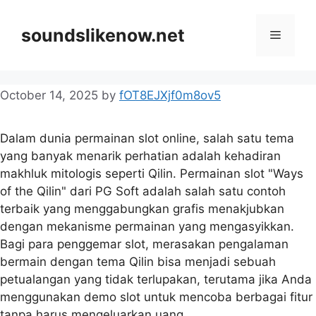
Skip
to
soundslikenow.net
Menu
content
October 14, 2025
by
fOT8EJXjf0m8ov5
Dalam dunia permainan slot online, salah satu tema
yang banyak menarik perhatian adalah kehadiran
makhluk mitologis seperti Qilin. Permainan slot "Ways
of the Qilin" dari PG Soft adalah salah satu contoh
terbaik yang menggabungkan grafis menakjubkan
dengan mekanisme permainan yang mengasyikkan.
Bagi para penggemar slot, merasakan pengalaman
bermain dengan tema Qilin bisa menjadi sebuah
petualangan yang tidak terlupakan, terutama jika Anda
menggunakan demo slot untuk mencoba berbagai fitur
tanpa harus mengeluarkan uang.