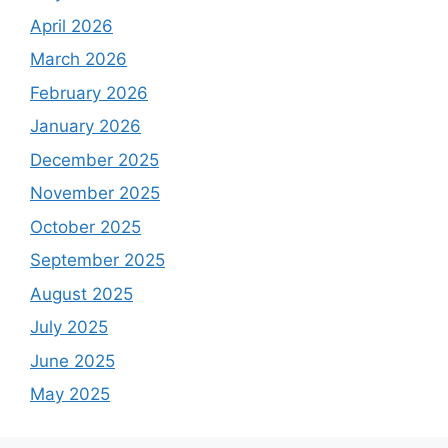
April 2026
March 2026
February 2026
January 2026
December 2025
November 2025
October 2025
September 2025
August 2025
July 2025
June 2025
May 2025