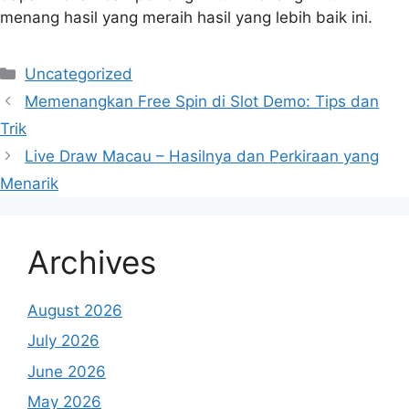
menang hasil yang meraih hasil yang lebih baik ini.
Categories
Uncategorized
Memenangkan Free Spin di Slot Demo: Tips dan
Trik
Live Draw Macau – Hasilnya dan Perkiraan yang
Menarik
Archives
August 2026
July 2026
June 2026
May 2026