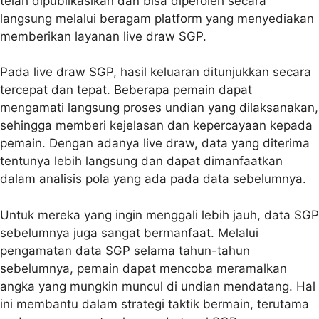
telah dipublikasikan dan bisa diperoleh secara
langsung melalui beragam platform yang menyediakan
memberikan layanan live draw SGP.
Pada live draw SGP, hasil keluaran ditunjukkan secara
tercepat dan tepat. Beberapa pemain dapat
mengamati langsung proses undian yang dilaksanakan,
sehingga memberi kejelasan dan kepercayaan kepada
pemain. Dengan adanya live draw, data yang diterima
tentunya lebih langsung dan dapat dimanfaatkan
dalam analisis pola yang ada pada data sebelumnya.
Untuk mereka yang ingin menggali lebih jauh, data SGP
sebelumnya juga sangat bermanfaat. Melalui
pengamatan data SGP selama tahun-tahun
sebelumnya, pemain dapat mencoba meramalkan
angka yang mungkin muncul di undian mendatang. Hal
ini membantu dalam strategi taktik bermain, terutama