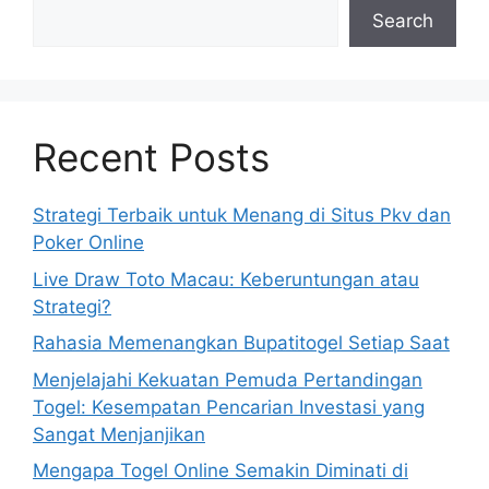
Search
Recent Posts
Strategi Terbaik untuk Menang di Situs Pkv dan
Poker Online
Live Draw Toto Macau: Keberuntungan atau
Strategi?
Rahasia Memenangkan Bupatitogel Setiap Saat
Menjelajahi Kekuatan Pemuda Pertandingan
Togel: Kesempatan Pencarian Investasi yang
Sangat Menjanjikan
Mengapa Togel Online Semakin Diminati di