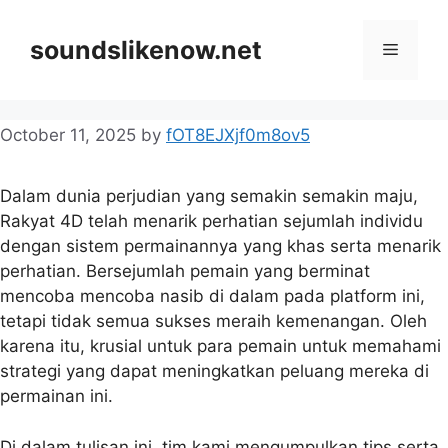
Skip
to
soundslikenow.net
Menu
content
October 11, 2025
by
fOT8EJXjf0m8ov5
Dalam dunia perjudian yang semakin semakin maju,
Rakyat 4D telah menarik perhatian sejumlah individu
dengan sistem permainannya yang khas serta menarik
perhatian. Bersejumlah pemain yang berminat
mencoba mencoba nasib di dalam pada platform ini,
tetapi tidak semua sukses meraih kemenangan. Oleh
karena itu, krusial untuk para pemain untuk memahami
strategi yang dapat meningkatkan peluang mereka di
permainan ini.
Di dalam tulisan ini, tim kami mengumpulkan tips serta