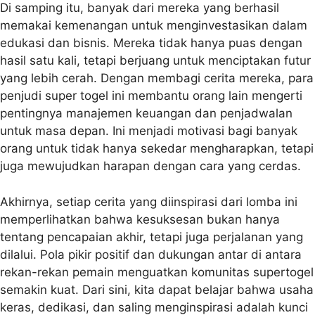
Di samping itu, banyak dari mereka yang berhasil
memakai kemenangan untuk menginvestasikan dalam
edukasi dan bisnis. Mereka tidak hanya puas dengan
hasil satu kali, tetapi berjuang untuk menciptakan futur
yang lebih cerah. Dengan membagi cerita mereka, para
penjudi super togel ini membantu orang lain mengerti
pentingnya manajemen keuangan dan penjadwalan
untuk masa depan. Ini menjadi motivasi bagi banyak
orang untuk tidak hanya sekedar mengharapkan, tetapi
juga mewujudkan harapan dengan cara yang cerdas.
Akhirnya, setiap cerita yang diinspirasi dari lomba ini
memperlihatkan bahwa kesuksesan bukan hanya
tentang pencapaian akhir, tetapi juga perjalanan yang
dilalui. Pola pikir positif dan dukungan antar di antara
rekan-rekan pemain menguatkan komunitas supertogel
semakin kuat. Dari sini, kita dapat belajar bahwa usaha
keras, dedikasi, dan saling menginspirasi adalah kunci