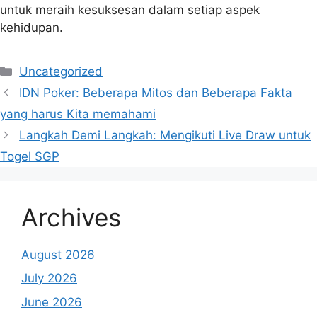
untuk meraih kesuksesan dalam setiap aspek
kehidupan.
Categories
Uncategorized
IDN Poker: Beberapa Mitos dan Beberapa Fakta
yang harus Kita memahami
Langkah Demi Langkah: Mengikuti Live Draw untuk
Togel SGP
Archives
August 2026
July 2026
June 2026