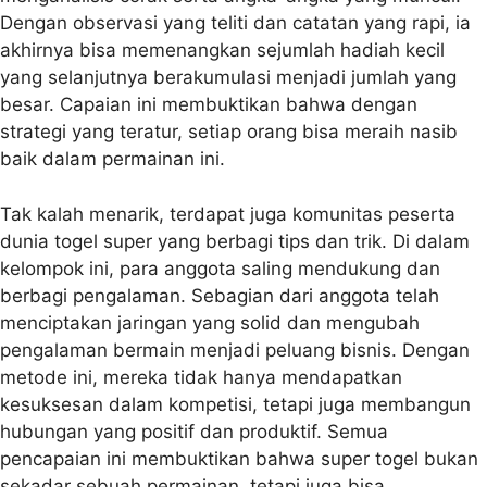
Dengan observasi yang teliti dan catatan yang rapi, ia
akhirnya bisa memenangkan sejumlah hadiah kecil
yang selanjutnya berakumulasi menjadi jumlah yang
besar. Capaian ini membuktikan bahwa dengan
strategi yang teratur, setiap orang bisa meraih nasib
baik dalam permainan ini.
Tak kalah menarik, terdapat juga komunitas peserta
dunia togel super yang berbagi tips dan trik. Di dalam
kelompok ini, para anggota saling mendukung dan
berbagi pengalaman. Sebagian dari anggota telah
menciptakan jaringan yang solid dan mengubah
pengalaman bermain menjadi peluang bisnis. Dengan
metode ini, mereka tidak hanya mendapatkan
kesuksesan dalam kompetisi, tetapi juga membangun
hubungan yang positif dan produktif. Semua
pencapaian ini membuktikan bahwa super togel bukan
sekadar sebuah permainan, tetapi juga bisa