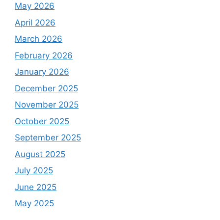
May 2026
April 2026
March 2026
February 2026
January 2026
December 2025
November 2025
October 2025
September 2025
August 2025
July 2025
June 2025
May 2025