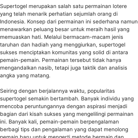
Supertogel merupakan salah satu permainan lotere
yang telah menarik perhatian sejumlah orang di
Indonesia. Konsep dari permainan ini sederhana namun
menawarkan peluang besar untuk meraih hasil yang
memuaskan hati. Melalui bermacam-macam jenis
taruhan dan hadiah yang menggiurkan, supertogel
sukses menciptakan komunitas yang solid di antara
pemain-pemain. Permainan tersebut tidak hanya
mengandalkan nasib, tetapi juga taktik dan analisis
angka yang matang.
Seiring dengan berjalannya waktu, popularitas
supertogel semakin bertambah. Banyak individu yang
mencoba peruntungannya dengan aspirasi menjadi
bagian dari kisah sukses yang mengelilingi permainan
ini. Banyak kali, pemain-pemain berpengalaman
berbagi tips dan pengalaman yang dapat menolong
pemain baru untuk mengerti metode bermain dan