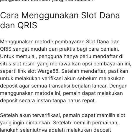
Cara Menggunakan Slot Dana
dan QRIS
Menggunakan metode pembayaran Slot Dana dan
QRIS sangat mudah dan praktis bagi para pemain.
Untuk memulai, pengguna hanya perlu mendaftar di
situs slot resmi yang menawarkan opsi pembayaran ini,
seperti link slot Warga88. Setelah mendaftar, pastikan
untuk melakukan verifikasi akun sebelum melakukan
deposit agar semua transaksi berjalan lancar. Dengan
menggunakan metode ini, pemain dapat melakukan
deposit secara instan tanpa harus repot.
Setelah akun terverifikasi, pemain dapat memilih slot
yang ingin dimainkan. Setelah memilih permainan,
langkah selanjutnya adalah melakukan deposit