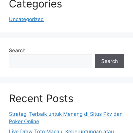
Categories
Uncategorized
Search
Search
Recent Posts
Strategi Terbaik untuk Menang di Situs Pkv dan
Poker Online
Live Draw Toto Macau: Keberuntungan atau