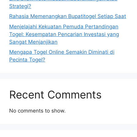
Strategi?
Rahasia Memenangkan Bupatitogel Setiap Saat
Menjelajahi Kekuatan Pemuda Pertandingan
Togel: Kesempatan Pencarian Investasi yang
Sangat Menjanjikan
Mengapa Togel Online Semakin Diminati di
Pecinta Togel?
Recent Comments
No comments to show.