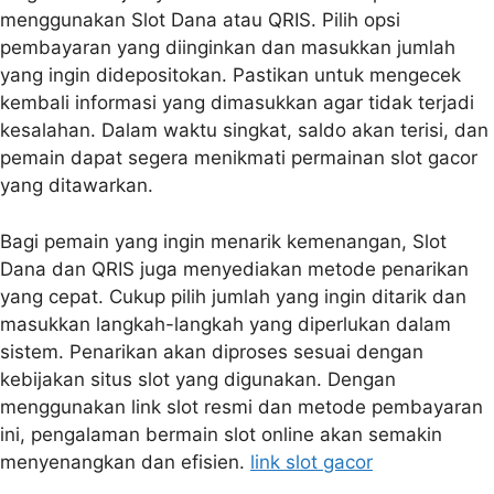
menggunakan Slot Dana atau QRIS. Pilih opsi
pembayaran yang diinginkan dan masukkan jumlah
yang ingin didepositokan. Pastikan untuk mengecek
kembali informasi yang dimasukkan agar tidak terjadi
kesalahan. Dalam waktu singkat, saldo akan terisi, dan
pemain dapat segera menikmati permainan slot gacor
yang ditawarkan.
Bagi pemain yang ingin menarik kemenangan, Slot
Dana dan QRIS juga menyediakan metode penarikan
yang cepat. Cukup pilih jumlah yang ingin ditarik dan
masukkan langkah-langkah yang diperlukan dalam
sistem. Penarikan akan diproses sesuai dengan
kebijakan situs slot yang digunakan. Dengan
menggunakan link slot resmi dan metode pembayaran
ini, pengalaman bermain slot online akan semakin
menyenangkan dan efisien.
link slot gacor