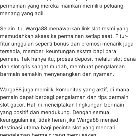
permainan yang mereka mainkan memiliki peluang
menang yang adil.
Selain itu, Warga88 menawarkan link slot resmi yang
memudahkan akses ke permainan setiap saat. Fitur-
fitur unggulan seperti bonus dan promosi menarik juga
tersedia, memberi keuntungan ekstra bagi para
pemain. Tak hanya itu, proses deposit melalui slot dana
dan slot qris sangat mudah, membuat pengalaman
bermain semakin menyenangkan dan nyaman.
Warga88 juga memiliki komunitas yang aktif, di mana
pemain dapat berbagi pengalaman dan tips bermain
slot gacor. Hal ini menciptakan lingkungan bermain
yang positif dan mendukung. Dengan semua
keunggulan ini, tidak heran jika Warga88 menjadi
destinasi utama bagi pecinta slot yang mencari
pengalaman bermain yang memuaskan.