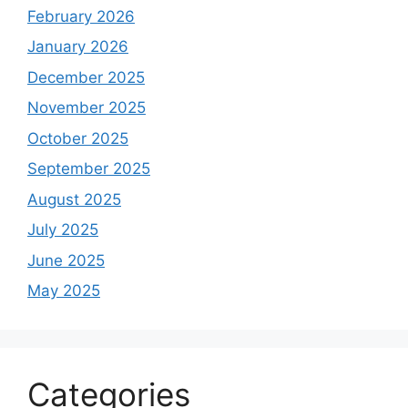
February 2026
January 2026
December 2025
November 2025
October 2025
September 2025
August 2025
July 2025
June 2025
May 2025
Categories