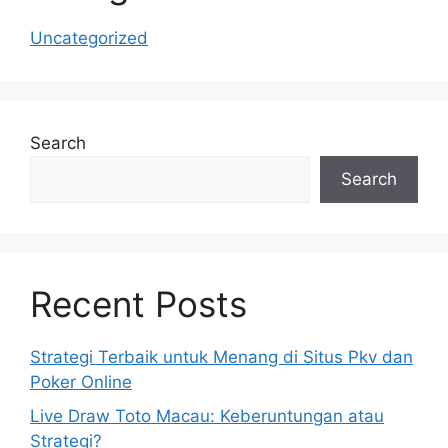
Uncategorized
Search
Search
Recent Posts
Strategi Terbaik untuk Menang di Situs Pkv dan
Poker Online
Live Draw Toto Macau: Keberuntungan atau
Strategi?