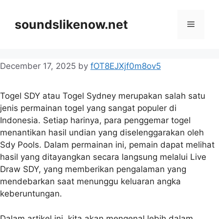
Skip
to
soundslikenow.net
Menu
content
December 17, 2025
by
fOT8EJXjf0m8ov5
Togel SDY atau Togel Sydney merupakan salah satu
jenis permainan togel yang sangat populer di
Indonesia. Setiap harinya, para penggemar togel
menantikan hasil undian yang diselenggarakan oleh
Sdy Pools. Dalam permainan ini, pemain dapat melihat
hasil yang ditayangkan secara langsung melalui Live
Draw SDY, yang memberikan pengalaman yang
mendebarkan saat menunggu keluaran angka
keberuntungan.
Dalam artikel ini, kita akan mengenal lebih dalam