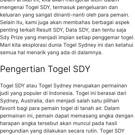
mengenai Togel SDY, termasuk pengeluaran dan
keluaran yang sangat dinanti-nanti oleh para pemain.
Selain itu, kami juga akan membahas berbagai aspek
penting terkait Result SDY, Data SDY, dan tentu saja
Sdy Prize yang menjadi impian setiap penggemar togel.
Mari kita eksplorasi dunia Togel Sydney ini dan ketahui
semua hal menarik yang ada di dalamnya.
Pengertian Togel SDY
Togel SDY atau Togel Sydney merupakan permainan
judi yang populer di Indonesia. Togel ini berasal dari
Sydney, Australia, dan menjadi salah satu pilihan
favorit bagi para pemain togel di tanah air. Dalam
permainan ini, pemain dapat memasang angka dengan
harapan angka tersebut akan muncul pada hasil
pengundian yang dilakukan secara rutin. Togel SDY