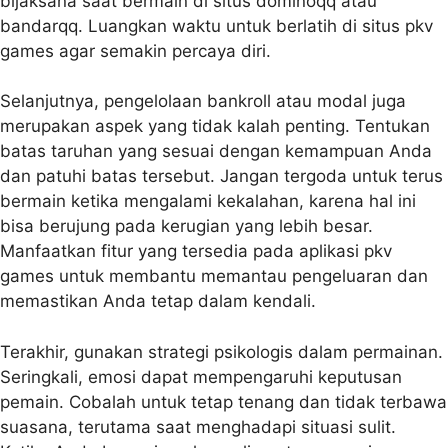
bijaksana saat bermain di situs dominoqq atau
bandarqq. Luangkan waktu untuk berlatih di situs pkv
games agar semakin percaya diri.
Selanjutnya, pengelolaan bankroll atau modal juga
merupakan aspek yang tidak kalah penting. Tentukan
batas taruhan yang sesuai dengan kemampuan Anda
dan patuhi batas tersebut. Jangan tergoda untuk terus
bermain ketika mengalami kekalahan, karena hal ini
bisa berujung pada kerugian yang lebih besar.
Manfaatkan fitur yang tersedia pada aplikasi pkv
games untuk membantu memantau pengeluaran dan
memastikan Anda tetap dalam kendali.
Terakhir, gunakan strategi psikologis dalam permainan.
Seringkali, emosi dapat mempengaruhi keputusan
pemain. Cobalah untuk tetap tenang dan tidak terbawa
suasana, terutama saat menghadapi situasi sulit.