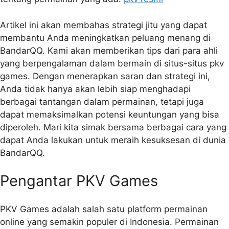
Artikel ini akan membahas strategi jitu yang dapat
membantu Anda meningkatkan peluang menang di
BandarQQ. Kami akan memberikan tips dari para ahli
yang berpengalaman dalam bermain di situs-situs pkv
games. Dengan menerapkan saran dan strategi ini,
Anda tidak hanya akan lebih siap menghadapi
berbagai tantangan dalam permainan, tetapi juga
dapat memaksimalkan potensi keuntungan yang bisa
diperoleh. Mari kita simak bersama berbagai cara yang
dapat Anda lakukan untuk meraih kesuksesan di dunia
BandarQQ.
Pengantar PKV Games
PKV Games adalah salah satu platform permainan
online yang semakin populer di Indonesia. Permainan