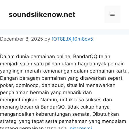
Skip
to
soundslikenow.net
Menu
content
December 8, 2025
by
fOT8EJXjf0m8ov5
Dalam dunia permainan online, BandarQQ telah
menjadi salah satu pilihan utama bagi banyak pemain
yang ingin meraih kemenangan dalam permainan kartu.
Dengan beragam permainan yang ditawarkan seperti
poker, dominoqq, dan aduq, situs ini menawarkan
pengalaman bermain yang menarik dan
menguntungkan. Namun, untuk bisa sukses dan
menang besar di BandarQQ, tidak cukup hanya
mengandalkan keberuntungan semata. Dibutuhkan
strategi yang tepat serta pemahaman yang mendalam
tentang permainan yang ada.
pkv resmi