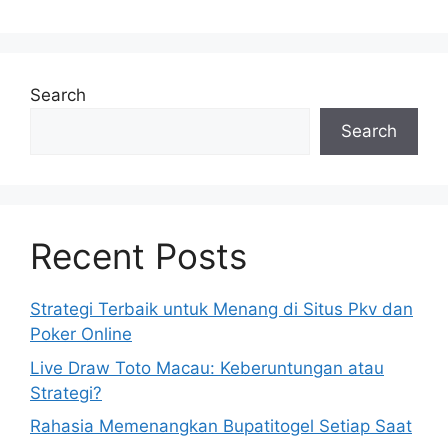
Search
Search
Recent Posts
Strategi Terbaik untuk Menang di Situs Pkv dan
Poker Online
Live Draw Toto Macau: Keberuntungan atau
Strategi?
Rahasia Memenangkan Bupatitogel Setiap Saat