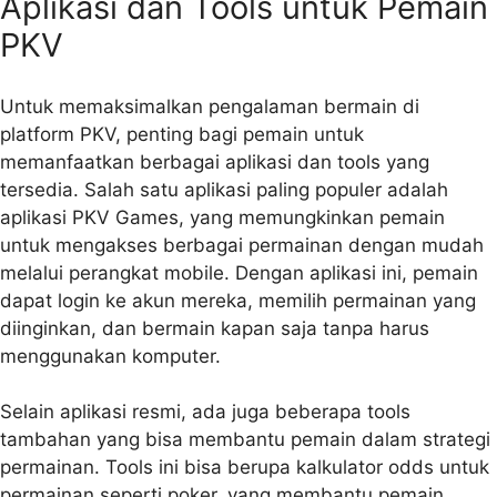
Aplikasi dan Tools untuk Pemain
PKV
Untuk memaksimalkan pengalaman bermain di
platform PKV, penting bagi pemain untuk
memanfaatkan berbagai aplikasi dan tools yang
tersedia. Salah satu aplikasi paling populer adalah
aplikasi PKV Games, yang memungkinkan pemain
untuk mengakses berbagai permainan dengan mudah
melalui perangkat mobile. Dengan aplikasi ini, pemain
dapat login ke akun mereka, memilih permainan yang
diinginkan, dan bermain kapan saja tanpa harus
menggunakan komputer.
Selain aplikasi resmi, ada juga beberapa tools
tambahan yang bisa membantu pemain dalam strategi
permainan. Tools ini bisa berupa kalkulator odds untuk
permainan seperti poker, yang membantu pemain