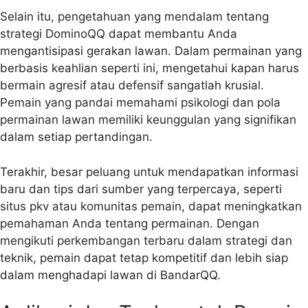
Selain itu, pengetahuan yang mendalam tentang
strategi DominoQQ dapat membantu Anda
mengantisipasi gerakan lawan. Dalam permainan yang
berbasis keahlian seperti ini, mengetahui kapan harus
bermain agresif atau defensif sangatlah krusial.
Pemain yang pandai memahami psikologi dan pola
permainan lawan memiliki keunggulan yang signifikan
dalam setiap pertandingan.
Terakhir, besar peluang untuk mendapatkan informasi
baru dan tips dari sumber yang terpercaya, seperti
situs pkv atau komunitas pemain, dapat meningkatkan
pemahaman Anda tentang permainan. Dengan
mengikuti perkembangan terbaru dalam strategi dan
teknik, pemain dapat tetap kompetitif dan lebih siap
dalam menghadapi lawan di BandarQQ.