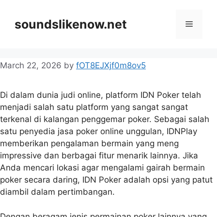
Skip
to
soundslikenow.net
Menu
content
March 22, 2026
by
fOT8EJXjf0m8ov5
Di dalam dunia judi online, platform IDN Poker telah
menjadi salah satu platform yang sangat sangat
terkenal di kalangan penggemar poker. Sebagai salah
satu penyedia jasa poker online unggulan, IDNPlay
memberikan pengalaman bermain yang meng
impressive dan berbagai fitur menarik lainnya. Jika
Anda mencari lokasi agar mengalami gairah bermain
poker secara daring, IDN Poker adalah opsi yang patut
diambil dalam pertimbangan.
Dengan beragam jenis permainan poker lainnya yang