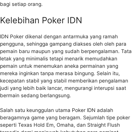
bagi setiap orang.
Kelebihan Poker IDN
IDN Poker dikenal dengan antarmuka yang ramah
pengguna, sehingga gampang diakses oleh oleh para
pemain baru maupun yang sudah berpengalaman. Tata
letak yang minimalis tetapi menarik memudahkan
pemain untuk menemukan aneka permainan yang
mereka inginkan tanpa merasa bingung. Selain itu,
kecepatan stabil yang stabil memberikan pengalaman
judi yang lebih baik lancar, mengurangi interupsi saat
bermain sedang berlangsung.
Salah satu keunggulan utama Poker IDN adalah
beragamnya game yang beragam. Sejumlah tipe poker
seperti Texas Hold Em, Omaha, dan Straight Flush