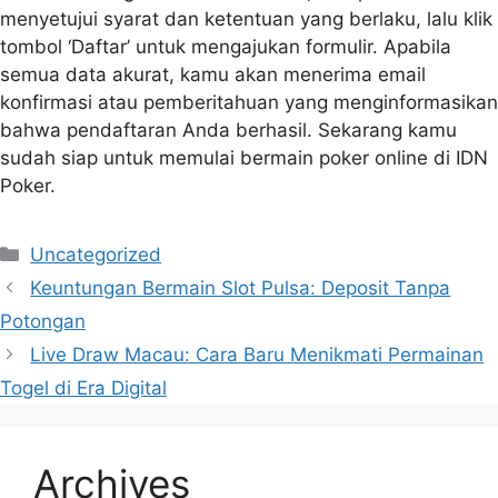
menyetujui syarat dan ketentuan yang berlaku, lalu klik
tombol ‘Daftar’ untuk mengajukan formulir. Apabila
semua data akurat, kamu akan menerima email
konfirmasi atau pemberitahuan yang menginformasikan
bahwa pendaftaran Anda berhasil. Sekarang kamu
sudah siap untuk memulai bermain poker online di IDN
Poker.
Categories
Uncategorized
Keuntungan Bermain Slot Pulsa: Deposit Tanpa
Potongan
Live Draw Macau: Cara Baru Menikmati Permainan
Togel di Era Digital
Archives