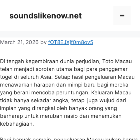
Skip
to
soundslikenow.net
Menu
content
March 21, 2026
by
fOT8EJXjf0m8ov5
Di tengah kegembiraan dunia perjudian, Toto Macau
telah menjadi sorotan utama bagi para penggemar
togel di seluruh Asia. Setiap hasil pengeluaran Macau
menawarkan harapan dan mimpi baru bagi mereka
yang berani mencoba peruntungan. Keluaran Macau
tidak hanya sekadar angka, tetapi juga wujud dari
impian yang dirangkai oleh banyak orang yang
berharap untuk merubah nasib dan menemukan
kebahagiaan.
Bagi banyak pemain, pengeluaran Macau bukan hanya