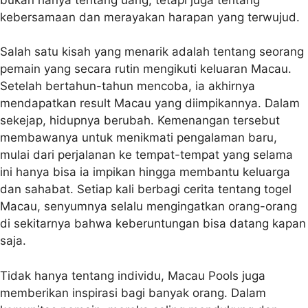
kebersamaan dan merayakan harapan yang terwujud.
Salah satu kisah yang menarik adalah tentang seorang
pemain yang secara rutin mengikuti keluaran Macau.
Setelah bertahun-tahun mencoba, ia akhirnya
mendapatkan result Macau yang diimpikannya. Dalam
sekejap, hidupnya berubah. Kemenangan tersebut
membawanya untuk menikmati pengalaman baru,
mulai dari perjalanan ke tempat-tempat yang selama
ini hanya bisa ia impikan hingga membantu keluarga
dan sahabat. Setiap kali berbagi cerita tentang togel
Macau, senyumnya selalu mengingatkan orang-orang
di sekitarnya bahwa keberuntungan bisa datang kapan
saja.
Tidak hanya tentang individu, Macau Pools juga
memberikan inspirasi bagi banyak orang. Dalam