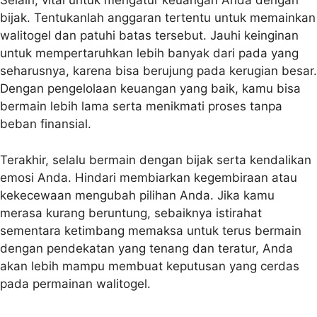
Selain, vital untuk mengatur keuangan Anda dengan
bijak. Tentukanlah anggaran tertentu untuk memainkan
walitogel dan patuhi batas tersebut. Jauhi keinginan
untuk mempertaruhkan lebih banyak dari pada yang
seharusnya, karena bisa berujung pada kerugian besar.
Dengan pengelolaan keuangan yang baik, kamu bisa
bermain lebih lama serta menikmati proses tanpa
beban finansial.
Terakhir, selalu bermain dengan bijak serta kendalikan
emosi Anda. Hindari membiarkan kegembiraan atau
kekecewaan mengubah pilihan Anda. Jika kamu
merasa kurang beruntung, sebaiknya istirahat
sementara ketimbang memaksa untuk terus bermain
dengan pendekatan yang tenang dan teratur, Anda
akan lebih mampu membuat keputusan yang cerdas
pada permainan walitogel.