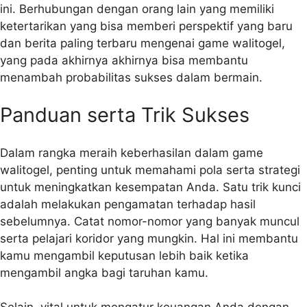
ini. Berhubungan dengan orang lain yang memiliki
ketertarikan yang bisa memberi perspektif yang baru
dan berita paling terbaru mengenai game walitogel,
yang pada akhirnya akhirnya bisa membantu
menambah probabilitas sukses dalam bermain.
Panduan serta Trik Sukses
Dalam rangka meraih keberhasilan dalam game
walitogel, penting untuk memahami pola serta strategi
untuk meningkatkan kesempatan Anda. Satu trik kunci
adalah melakukan pengamatan terhadap hasil
sebelumnya. Catat nomor-nomor yang banyak muncul
serta pelajari koridor yang mungkin. Hal ini membantu
kamu mengambil keputusan lebih baik ketika
mengambil angka bagi taruhan kamu.