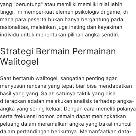
yang "beruntung" atau memiliki memiliki nilai lebih
tinggi. Ini memperkuat elemen psikologis di game, di
mana para peserta bukan hanya bergantung pada
rasionalitas, melainkan juga insting dan keyakinan
individu untuk menentukan pilihan angka sendiri.
Strategi Bermain Permainan
Walitogel
Saat bertaruh walitogel, sangatlah penting agar
menyusun rencana yang tepat biar bisa mendapatkan
hasil yang yang. Salah satunya taktik yang bisa
diterapkan adalah melakukan analisis terhadap angka-
angka yang sering keluar. Dengan cara meneliti polanya
serta frekuensi nomor, pemain dapat meningkatkan
peluang dalam meramalkan angka yang bakal muncul
dalam pertandingan berikutnya. Memanfaatkan data-