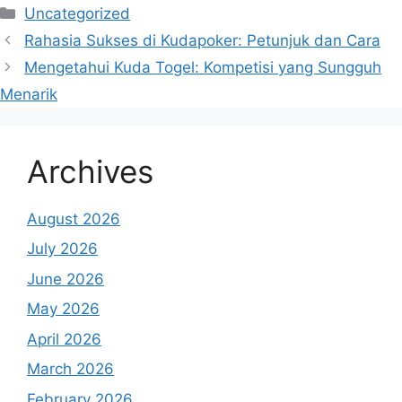
Categories
Uncategorized
Rahasia Sukses di Kudapoker: Petunjuk dan Cara
Mengetahui Kuda Togel: Kompetisi yang Sungguh
Menarik
Archives
August 2026
July 2026
June 2026
May 2026
April 2026
March 2026
February 2026