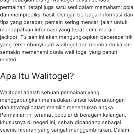
permainan, tetapi juga satu seni dalam memahami pola
dan memprediksi hasil. Dengan berbagai informasi dan
tips yang beredar, pemain sering mencari jalan untuk
mendapatkan informasi yang tepat demi meraih
jackpot. Tulisan ini akan mengungkapkan beberapa trik
yang tersembunyi dari walitogel dan membantu kalian
semakin memahami dunia wali togel yang penuh
misteri.
Apa Itu Walitogel?
Walitogel adalah sebuah permainan yang
menggabungkan memadukan unsur keberuntungan
dan strategi dalam memilih menentukan angka.
Permainan ini teramat populer di beragam kalangan,
khususnya di negeri ini, sebab dipandang sebagai
sejenis hiburan yang sangat menggembirakan. Dalam