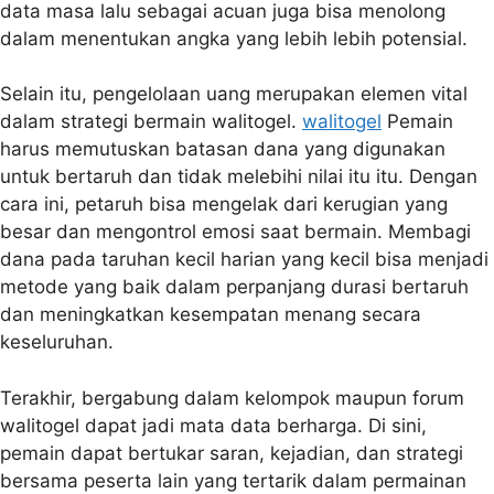
data masa lalu sebagai acuan juga bisa menolong
dalam menentukan angka yang lebih lebih potensial.
Selain itu, pengelolaan uang merupakan elemen vital
dalam strategi bermain walitogel.
walitogel
Pemain
harus memutuskan batasan dana yang digunakan
untuk bertaruh dan tidak melebihi nilai itu itu. Dengan
cara ini, petaruh bisa mengelak dari kerugian yang
besar dan mengontrol emosi saat bermain. Membagi
dana pada taruhan kecil harian yang kecil bisa menjadi
metode yang baik dalam perpanjang durasi bertaruh
dan meningkatkan kesempatan menang secara
keseluruhan.
Terakhir, bergabung dalam kelompok maupun forum
walitogel dapat jadi mata data berharga. Di sini,
pemain dapat bertukar saran, kejadian, dan strategi
bersama peserta lain yang tertarik dalam permainan