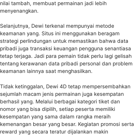
nilai tambah, membuat permainan jadi lebih
menyenangkan.
Selanjutnya, Dewi terkenal mempunyai metode
keamanan yang. Situs ini menggunakan beragam
strategi perlindungan untuk memastikan bahwa data
pribadi juga transaksi keuangan pengguna senantiasa
tetap terjaga. Jadi para pemain tidak perlu lagi gelisah
tentang kerawanan data pribadi personal dan problem
keamanan lainnya saat menghasilkan.
Tidak ketinggalan, Dewi 4D tetap mempersembahkan
sejumlah macam jenis permainan juga kesempatan
berhasil yang. Melalui berbagai kategori tiket dan
nomor yang bisa dipilih, setiap peserta memiliki
kesempatan yang sama dalam rangka meraih
kemenangan besar yang besar. Kegiatan promosi serta
reward yang secara teratur dijalankan makin