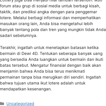
Lottery juga bisa menjadi nilai tambah tersendiri. Ikuti
forum atau grup di sosial media untuk berbagi kisah,
taktik, dan prediksi angka dengan para penggemar
lotere. Melalui berbagi informasi dan memperhatikan
masukan orang lain, Anda bisa mengetahui lebih
banyak tentang pola dan tren yang mungkin tidak Anda
sadari sebelumnya.
Terakhir, ingatlah untuk menetapkan batasan ketika
bermain di Dewi 4D. Tentukan seberapa banyak uang
yang bersedia Anda luangkan untuk bermain dan ikuti
batas tersebut. Mengatur finansial dengan baik akan
menjamin bahwa Anda bisa terus menikmati
permainan tanpa bisa merugikan diri sendiri. Ingatlah
bahwa tujuan utama ikut lotere adalah untuk
mendapatkan kesenangan.
Categories
Uncategorized