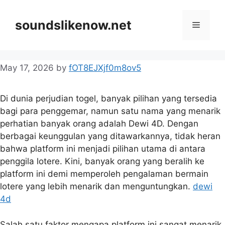
Skip
to
soundslikenow.net
Menu
content
May 17, 2026
by
fOT8EJXjf0m8ov5
Di dunia perjudian togel, banyak pilihan yang tersedia
bagi para penggemar, namun satu nama yang menarik
perhatian banyak orang adalah Dewi 4D. Dengan
berbagai keunggulan yang ditawarkannya, tidak heran
bahwa platform ini menjadi pilihan utama di antara
penggila lotere. Kini, banyak orang yang beralih ke
platform ini demi memperoleh pengalaman bermain
lotere yang lebih menarik dan menguntungkan.
dewi
4d
Salah satu faktor mengapa platform ini sangat menarik