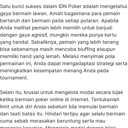
Satu kunci sukses dalam IDN Poker adalah mengetahui
gaya bermain lawan. Amati bagaimana para pemain
bertaruh dan bermain pada setiap putaran. Apabila
Anda melihat pemain lebih memilih untuk berjudi
dengan gaya agresif, mungkin mereka punya kartu
yang handal. Sebaliknya, pemain yang lebih tenang
bisa sebenarnya masih mencoba bluffing ataupun
memiliki hand yang lemah. Melalui menyimak pola
permainan ini, Anda dapat mengadaptasi strategi serta
meningkatkan kesempatan menang Anda pada
tournament.
Selain itu, krusial untuk mengelola modal secara bijak
ketika bermain poker online di internet. Tentukanlah
limit untuk diri Anda sebelum bila memulai bermain
dan taati batas itu. Hindari tertipu agar selalu bermain
cuma sebab merasakan beruntung serta mau
mengejar kerugian. Mengelola modal dengan bijak