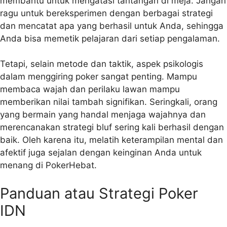
membantu untuk mengatasi tantangan di meja. Jangan
ragu untuk bereksperimen dengan berbagai strategi
dan mencatat apa yang berhasil untuk Anda, sehingga
Anda bisa memetik pelajaran dari setiap pengalaman.
Tetapi, selain metode dan taktik, aspek psikologis
dalam menggiring poker sangat penting. Mampu
membaca wajah dan perilaku lawan mampu
memberikan nilai tambah signifikan. Seringkali, orang
yang bermain yang handal menjaga wajahnya dan
merencanakan strategi bluf sering kali berhasil dengan
baik. Oleh karena itu, melatih keterampilan mental dan
afektif juga sejalan dengan keinginan Anda untuk
menang di PokerHebat.
Panduan atau Strategi Poker
IDN