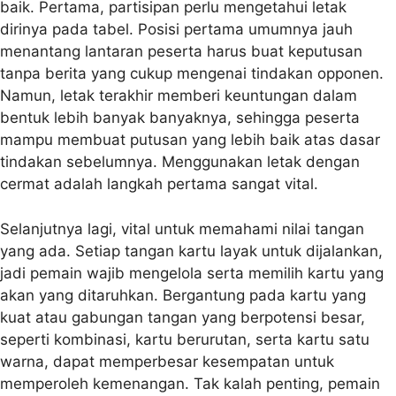
baik. Pertama, partisipan perlu mengetahui letak
dirinya pada tabel. Posisi pertama umumnya jauh
menantang lantaran peserta harus buat keputusan
tanpa berita yang cukup mengenai tindakan opponen.
Namun, letak terakhir memberi keuntungan dalam
bentuk lebih banyak banyaknya, sehingga peserta
mampu membuat putusan yang lebih baik atas dasar
tindakan sebelumnya. Menggunakan letak dengan
cermat adalah langkah pertama sangat vital.
Selanjutnya lagi, vital untuk memahami nilai tangan
yang ada. Setiap tangan kartu layak untuk dijalankan,
jadi pemain wajib mengelola serta memilih kartu yang
akan yang ditaruhkan. Bergantung pada kartu yang
kuat atau gabungan tangan yang berpotensi besar,
seperti kombinasi, kartu berurutan, serta kartu satu
warna, dapat memperbesar kesempatan untuk
memperoleh kemenangan. Tak kalah penting, pemain