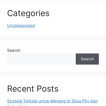
Categories
Uncategorized
Search
Search
Recent Posts
Strategi Terbaik untuk Menang di Situs Pkv dan