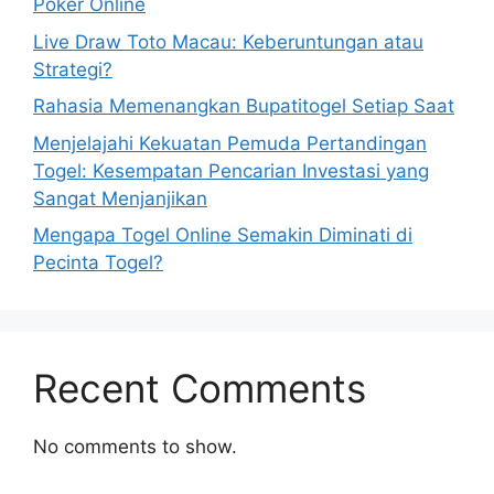
Poker Online
Live Draw Toto Macau: Keberuntungan atau
Strategi?
Rahasia Memenangkan Bupatitogel Setiap Saat
Menjelajahi Kekuatan Pemuda Pertandingan
Togel: Kesempatan Pencarian Investasi yang
Sangat Menjanjikan
Mengapa Togel Online Semakin Diminati di
Pecinta Togel?
Recent Comments
No comments to show.