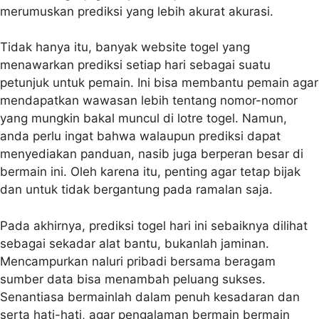
merumuskan prediksi yang lebih akurat akurasi.
Tidak hanya itu, banyak website togel yang
menawarkan prediksi setiap hari sebagai suatu
petunjuk untuk pemain. Ini bisa membantu pemain agar
mendapatkan wawasan lebih tentang nomor-nomor
yang mungkin bakal muncul di lotre togel. Namun,
anda perlu ingat bahwa walaupun prediksi dapat
menyediakan panduan, nasib juga berperan besar di
bermain ini. Oleh karena itu, penting agar tetap bijak
dan untuk tidak bergantung pada ramalan saja.
Pada akhirnya, prediksi togel hari ini sebaiknya dilihat
sebagai sekadar alat bantu, bukanlah jaminan.
Mencampurkan naluri pribadi bersama beragam
sumber data bisa menambah peluang sukses.
Senantiasa bermainlah dalam penuh kesadaran dan
serta hati-hati, agar pengalaman bermain bermain