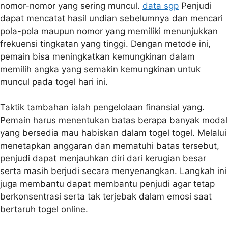
nomor-nomor yang sering muncul.
data sgp
Penjudi
dapat mencatat hasil undian sebelumnya dan mencari
pola-pola maupun nomor yang memiliki menunjukkan
frekuensi tingkatan yang tinggi. Dengan metode ini,
pemain bisa meningkatkan kemungkinan dalam
memilih angka yang semakin kemungkinan untuk
muncul pada togel hari ini.
Taktik tambahan ialah pengelolaan finansial yang.
Pemain harus menentukan batas berapa banyak modal
yang bersedia mau habiskan dalam togel togel. Melalui
menetapkan anggaran dan mematuhi batas tersebut,
penjudi dapat menjauhkan diri dari kerugian besar
serta masih berjudi secara menyenangkan. Langkah ini
juga membantu dapat membantu penjudi agar tetap
berkonsentrasi serta tak terjebak dalam emosi saat
bertaruh togel online.