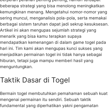
beberapa strategi yang bisa menolong meningkatkan
kemungkinan menang. Mengetahui nomor-nomor yang
sering muncul, menganalisis pola-pola, serta memakai
berbagai sistem taruhan dapat jadi sekrup kesuksesan.
Artikel ini akan mengupas sejumlah strategi yang
menarik yang bisa kamu terapkan supaya
mendapatkan kemenangan di dalam game togel pada
hari ini. Tim kami akan mengupas kunci sukses yang
menjadikan permainan togel ini tidak hanya sebagai
hiburan, tetapi juga mampu memberi hasil yang
menguntungkan.
Taktik Dasar di Togel
Bermain togel membutuhkan pemahaman sebuah kuat
mengenai permainan itu sendiri. Sebuah taktik
fundamental yang diperhatikan yakni pengamatan