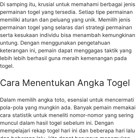
Di samping itu, krusial untuk memahami berbagai jenis
permainan togel yang tersedia. Setiap tipe permainan
memiliki aturan dan peluang yang unik. Memilih jenis
permainan togel yang selaras dari strategi permainan
serta kesukaan individu bisa menambah kemungkinan
untung. Dengan menggunakan pengetahuan
keterangan ini, pemain dapat menggagas taktik yang
lebih lebih berhasil guna meraih kemenangan pada
togel.
Cara Menentukan Angka Togel
Dalam memilih angka toto, esensial untuk mencermati
pola-pola yang mungkin ada. Banyak pemain memakai
cara statistik untuk meneliti nomor-nomor yang sering
muncul dalam hasil togel sebelum ini. Dengan
mempelajari rekap togel hari ini dan beberapa hari lalu