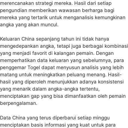
merencanakan strategi mereka. Hasil dari setiap
pengundian memberikan wawasan berharga bagi
mereka yang tertarik untuk menganalisis kemungkinan
angka yang akan muncul.
Keluaran China sepanjang tahun ini tidak hanya
mengedepankan angka, tetapi juga berbagai kombinasi
yang menjadi favorit di kalangan pemain. Dengan
memperhatikan data keluaran yang sebelumnya, para
penggemar Togel dapat menyusun analisis yang lebih
matang untuk meningkatkan peluang menang. Hasil-
hasil yang diperoleh menunjukkan adanya konsistensi
yang menarik dalam angka-angka tertentu,
menciptakan gap yang bisa dimanfaatkan oleh pemain
berpengalaman.
Data China yang terus diperbarui setiap minggu
menciptakan basis informasi yang kuat untuk para