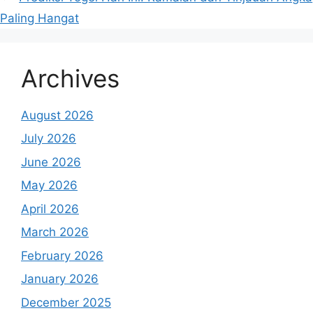
Paling Hangat
Archives
August 2026
July 2026
June 2026
May 2026
April 2026
March 2026
February 2026
January 2026
December 2025