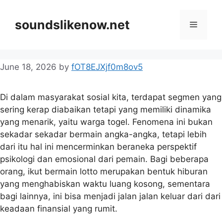
Skip
to
soundslikenow.net
Menu
content
June 18, 2026
by
fOT8EJXjf0m8ov5
Di dalam masyarakat sosial kita, terdapat segmen yang
sering kerap diabaikan tetapi yang memiliki dinamika
yang menarik, yaitu warga togel. Fenomena ini bukan
sekadar sekadar bermain angka-angka, tetapi lebih
dari itu hal ini mencerminkan beraneka perspektif
psikologi dan emosional dari pemain. Bagi beberapa
orang, ikut bermain lotto merupakan bentuk hiburan
yang menghabiskan waktu luang kosong, sementara
bagi lainnya, ini bisa menjadi jalan jalan keluar dari dari
keadaan finansial yang rumit.