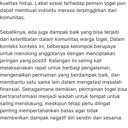
kualitas hidup. Label sosial terhadap pemain togel pun
dapat membuat individu merasa terpinggirkan dari
komunitas.
Sebaliknya, ada juga dampak baik yang bisa terjadi
dari keterlibatan dalam komunitas warga togel. Dalam
konteks konteks ini, beberapa kelompok berupaya
untuk menolong anggotanya dengan menciptakan
jaringan yang positif. Kalangan ini sering kali
melaksanakan rapat untuk berbagi pengalaman,
mengenalkan permainan yang berdampak baik, dan
membantu satu sama lain dalam mengatasi masalah
finansial. Sebagaimana demikian, permainan togel bisa
bertransformasi menjadi wadah untuk tempat untuk
saling mendukung, meskipun tetap perlu diingat
penting mempertahankan batas agar tidak
memberikan dampak negatif diri sendiri dan sesama.