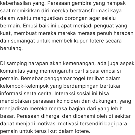
keberhasilan yang. Perasaan gembira yang nampak
saat memikirkan diri mereka bertransformasi kaya
dalam waktu menguatkan dorongan agar selalu
bermain. Emosi baik ini dapat menjadi penguat yang
kuat, membuat mereka mereka merasa penuh harapan
dan semangat untuk membeli kupon lotere secara
berulang.
Di samping harapan akan kemenangan, ada juga aspek
komunitas yang memengaruhi partisipasi emosi si
pemain. Bersebar penggemar togel terlibat dalam
kelompok-kelompok yang berdampingan bertukar
informasi serta cerita. Interaksi sosial ini bisa
menciptakan perasaan koinciden dan dukungan, yang
menjadikan mereka merasa bagian dari yang lebih
besar. Perasaan dihargai dan dipahami oleh di sekitar
dapat menjadi motivasi motivasi tersendiri bagi para
pemain untuk terus ikut dalam lotere.