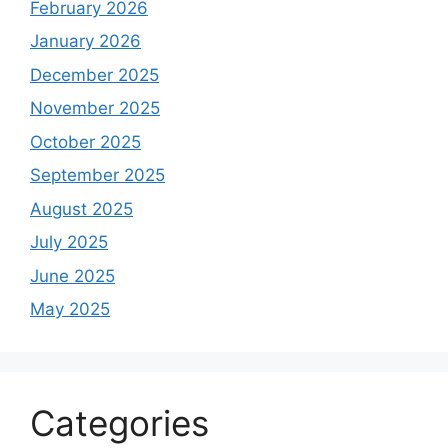
February 2026
January 2026
December 2025
November 2025
October 2025
September 2025
August 2025
July 2025
June 2025
May 2025
Categories