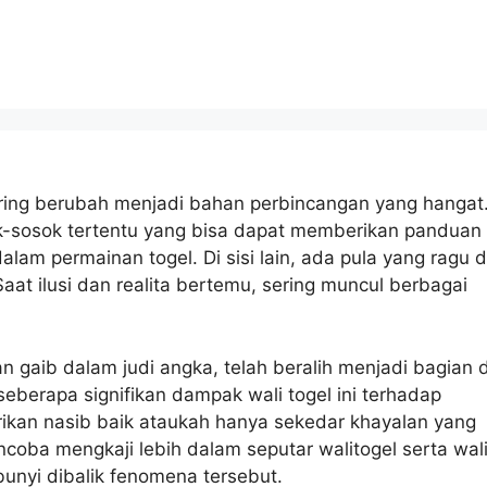
ering berubah menjadi bahan perbincangan yang hangat.
ok-sosok tertentu yang bisa dapat memberikan panduan
lam permainan togel. Di sisi lain, ada pula yang ragu 
t ilusi dan realita bertemu, sering muncul berbagai
 gaib dalam judi angka, telah beralih menjadi bagian d
seberapa signifikan dampak wali togel ini terhadap
kan nasib baik ataukah hanya sekedar khayalan yang
encoba mengkaji lebih dalam seputar walitogel serta wal
unyi dibalik fenomena tersebut.