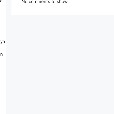
ai
No comments to show.
aya
an
n