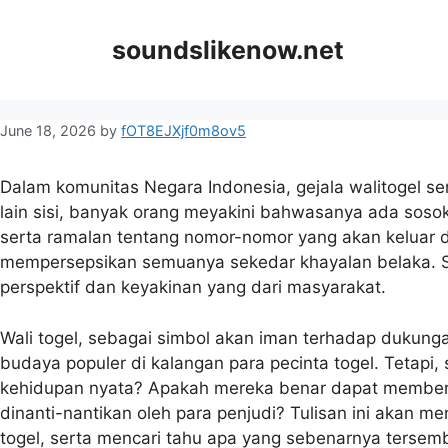
Skip
to
soundslikenow.net
content
June 18, 2026
by
fOT8EJXjf0m8ov5
Dalam komunitas Negara Indonesia, gejala walitogel s
lain sisi, banyak orang meyakini bahwasanya ada sos
serta ramalan tentang nomor-nomor yang akan keluar da
mempersepsikan semuanya sekedar khayalan belaka. Saa
perspektif dan keyakinan yang dari masyarakat.
Wali togel, sebagai simbol akan iman terhadap dukungan
budaya populer di kalangan para pecinta togel. Tetapi, 
kehidupan nyata? Apakah mereka benar dapat memberi
dinanti-nantikan oleh para penjudi? Tulisan ini akan m
togel, serta mencari tahu apa yang sebenarnya tersemb