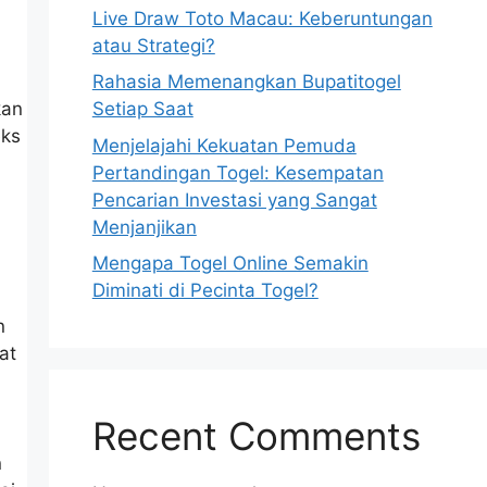
Live Draw Toto Macau: Keberuntungan
atau Strategi?
Rahasia Memenangkan Bupatitogel
kan
Setiap Saat
eks
Menjelajahi Kekuatan Pemuda
Pertandingan Togel: Kesempatan
Pencarian Investasi yang Sangat
Menjanjikan
Mengapa Togel Online Semakin
Diminati di Pecinta Togel?
n
at
Recent Comments
n