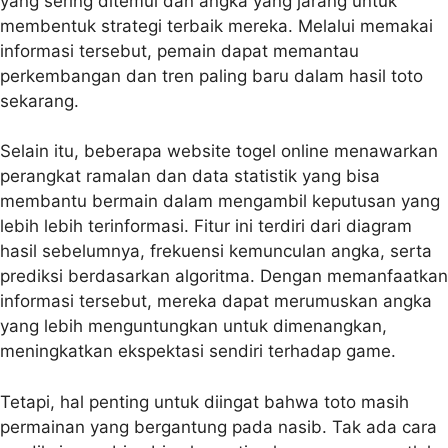
yang sering ditemui dan angka yang jarang untuk
membentuk strategi terbaik mereka. Melalui memakai
informasi tersebut, pemain dapat memantau
perkembangan dan tren paling baru dalam hasil toto
sekarang.
Selain itu, beberapa website togel online menawarkan
perangkat ramalan dan data statistik yang bisa
membantu bermain dalam mengambil keputusan yang
lebih lebih terinformasi. Fitur ini terdiri dari diagram
hasil sebelumnya, frekuensi kemunculan angka, serta
prediksi berdasarkan algoritma. Dengan memanfaatkan
informasi tersebut, mereka dapat merumuskan angka
yang lebih menguntungkan untuk dimenangkan,
meningkatkan ekspektasi sendiri terhadap game.
Tetapi, hal penting untuk diingat bahwa toto masih
permainan yang bergantung pada nasib. Tak ada cara