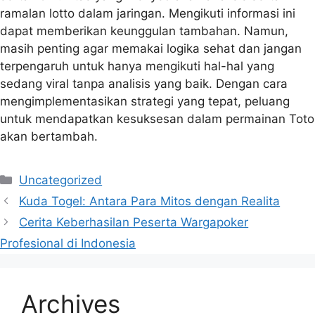
ramalan lotto dalam jaringan. Mengikuti informasi ini
dapat memberikan keunggulan tambahan. Namun,
masih penting agar memakai logika sehat dan jangan
terpengaruh untuk hanya mengikuti hal-hal yang
sedang viral tanpa analisis yang baik. Dengan cara
mengimplementasikan strategi yang tepat, peluang
untuk mendapatkan kesuksesan dalam permainan Toto
akan bertambah.
Categories
Uncategorized
Kuda Togel: Antara Para Mitos dengan Realita
Cerita Keberhasilan Peserta Wargapoker
Profesional di Indonesia
Archives