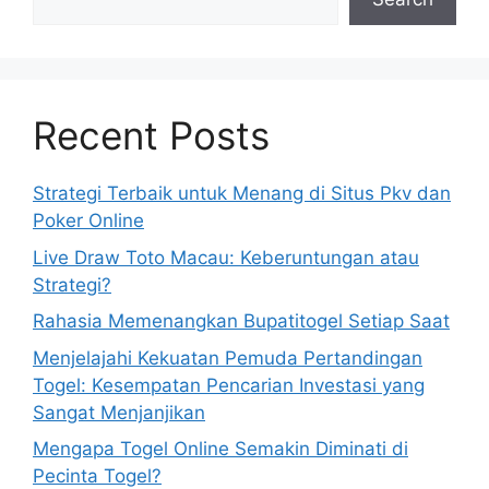
Recent Posts
Strategi Terbaik untuk Menang di Situs Pkv dan
Poker Online
Live Draw Toto Macau: Keberuntungan atau
Strategi?
Rahasia Memenangkan Bupatitogel Setiap Saat
Menjelajahi Kekuatan Pemuda Pertandingan
Togel: Kesempatan Pencarian Investasi yang
Sangat Menjanjikan
Mengapa Togel Online Semakin Diminati di
Pecinta Togel?