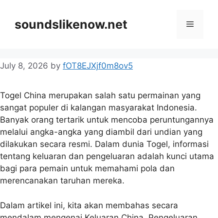
Skip
to
soundslikenow.net
Menu
content
July 8, 2026
by
fOT8EJXjf0m8ov5
Togel China merupakan salah satu permainan yang
sangat populer di kalangan masyarakat Indonesia.
Banyak orang tertarik untuk mencoba peruntungannya
melalui angka-angka yang diambil dari undian yang
dilakukan secara resmi. Dalam dunia Togel, informasi
tentang keluaran dan pengeluaran adalah kunci utama
bagi para pemain untuk memahami pola dan
merencanakan taruhan mereka.
Dalam artikel ini, kita akan membahas secara
mendalam mengenai Keluaran China, Pengeluaran