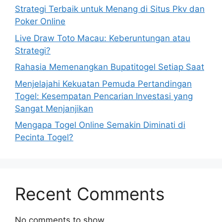
Strategi Terbaik untuk Menang di Situs Pkv dan
Poker Online
Live Draw Toto Macau: Keberuntungan atau
Strategi?
Rahasia Memenangkan Bupatitogel Setiap Saat
Menjelajahi Kekuatan Pemuda Pertandingan
Togel: Kesempatan Pencarian Investasi yang
Sangat Menjanjikan
Mengapa Togel Online Semakin Diminati di
Pecinta Togel?
Recent Comments
No comments to show.