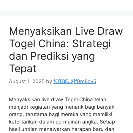
Menyaksikan Live Draw
Togel China: Strategi
dan Prediksi yang
Tepat
August 1, 2025
by
fOT8EJXjf0m8ov5
Menyaksikan live draw Togel China telah
menjadi kegiatan yang menarik bagi banyak
orang, terutama bagi mereka yang memiliki
ketertarikan dalam permainan angka. Setiap
hasil undian menawarkan harapan baru dan