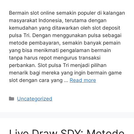
Bermain slot online semakin populer di kalangan
masyarakat Indonesia, terutama dengan
kemudahan yang ditawarkan oleh slot deposit
pulsa Tri. Dengan menggunakan pulsa sebagai
metode pembayaran, semakin banyak pemain
yang bisa menikmati pengalaman bermain
tanpa harus repot mengurus transaksi
perbankan. Slot pulsa Tri menjadi pilihan
menarik bagi mereka yang ingin bermain game
slot dengan cara yang …
Read more
Categories
Uncategorized
Live Draw SDY: Metode