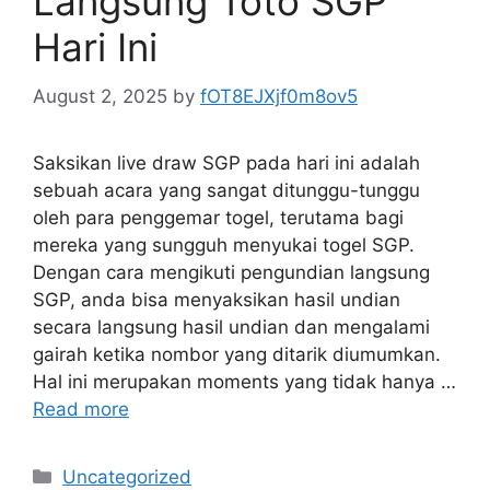
Langsung Toto SGP
Hari Ini
August 2, 2025
by
fOT8EJXjf0m8ov5
Saksikan live draw SGP pada hari ini adalah
sebuah acara yang sangat ditunggu-tunggu
oleh para penggemar togel, terutama bagi
mereka yang sungguh menyukai togel SGP.
Dengan cara mengikuti pengundian langsung
SGP, anda bisa menyaksikan hasil undian
secara langsung hasil undian dan mengalami
gairah ketika nombor yang ditarik diumumkan.
Hal ini merupakan moments yang tidak hanya …
Read more
Categories
Uncategorized