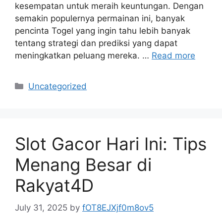
kesempatan untuk meraih keuntungan. Dengan
semakin populernya permainan ini, banyak
pencinta Togel yang ingin tahu lebih banyak
tentang strategi dan prediksi yang dapat
meningkatkan peluang mereka. …
Read more
Categories
Uncategorized
Slot Gacor Hari Ini: Tips
Menang Besar di
Rakyat4D
July 31, 2025
by
fOT8EJXjf0m8ov5