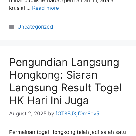
minat publik terhadap permainan ini, adalah
krusial …
Read more
Categories
Uncategorized
Pengundian Langsung
Hongkong: Siaran
Langsung Result Togel
HK Hari Ini Juga
August 2, 2025
by
fOT8EJXjf0m8ov5
Permainan togel Hongkong telah jadi salah satu