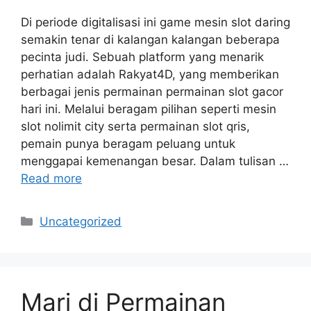
Di periode digitalisasi ini game mesin slot daring
semakin tenar di kalangan kalangan beberapa
pecinta judi. Sebuah platform yang menarik
perhatian adalah Rakyat4D, yang memberikan
berbagai jenis permainan permainan slot gacor
hari ini. Melalui beragam pilihan seperti mesin
slot nolimit city serta permainan slot qris,
pemain punya beragam peluang untuk
menggapai kemenangan besar. Dalam tulisan …
Read more
Categories
Uncategorized
Mari di Permainan