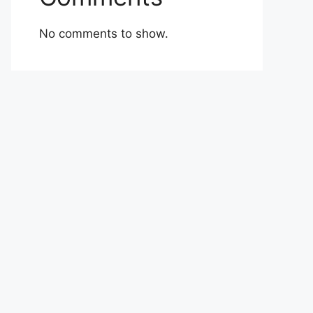
No comments to show.