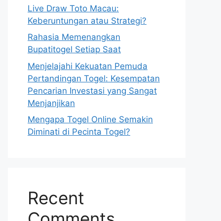
Live Draw Toto Macau:
Keberuntungan atau Strategi?
Rahasia Memenangkan
Bupatitogel Setiap Saat
Menjelajahi Kekuatan Pemuda
Pertandingan Togel: Kesempatan
Pencarian Investasi yang Sangat
Menjanjikan
Mengapa Togel Online Semakin
Diminati di Pecinta Togel?
Recent
Comments