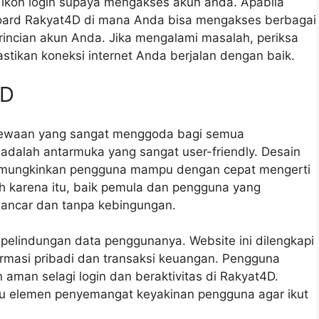
ik ikon login supaya mengakses akun anda. Apabila
board Rakyat4D di mana Anda bisa mengakses berbagai
 rincian akun Anda. Jika mengalami masalah, periksa
astikan koneksi internet Anda berjalan dengan baik.
4D
mewaan yang sangat menggoda bagi semua
adalah antarmuka yang sangat user-friendly. Desain
emungkinkan pengguna mampu dengan cepat mengerti
h karena itu, baik pemula dan pengguna yang
lancar dan tanpa kebingungan.
pelindungan data penggunanya. Website ini dilengkapi
rmasi pribadi dan transaksi keuangan. Pengguna
man selagi login dan beraktivitas di Rakyat4D.
tu elemen penyemangat keyakinan pengguna agar ikut