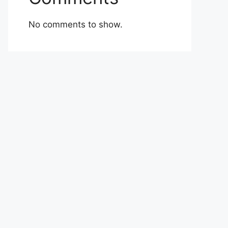
No comments to show.