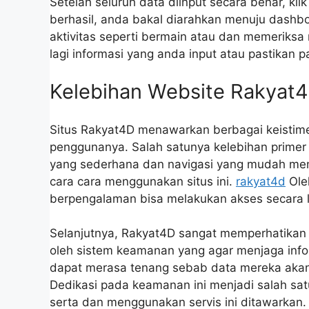
Setelah seluruh data diinput secara benar, kl
berhasil, anda bakal diarahkan menuju dash
aktivitas seperti bermain atau dan memeriksa
lagi informasi yang anda input atau pastikan p
Kelebihan Website Rakyat
Situs Rakyat4D menawarkan berbagai keisti
penggunanya. Salah satunya kelebihan primer 
yang sederhana dan navigasi yang mudah m
cara cara menggunakan situs ini.
rakyat4d
Ole
berpengalaman bisa melakukan akses secara 
Selanjutnya, Rakyat4D sangat memperhatikan 
oleh sistem keamanan yang agar menjaga info
dapat merasa tenang sebab data mereka akan a
Dedikasi pada keamanan ini menjadi salah sa
serta dan menggunakan servis ini ditawarkan.