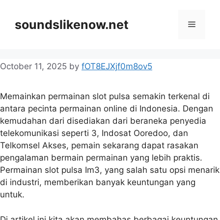
Skip
to
soundslikenow.net
Menu
content
October 11, 2025
by
fOT8EJXjf0m8ov5
Memainkan permainan slot pulsa semakin terkenal di
antara pecinta permainan online di Indonesia. Dengan
kemudahan dari disediakan dari beraneka penyedia
telekomunikasi seperti 3, Indosat Ooredoo, dan
Telkomsel Akses, pemain sekarang dapat rasakan
pengalaman bermain permainan yang lebih praktis.
Permainan slot pulsa Im3, yang salah satu opsi menarik
di industri, memberikan banyak keuntungan yang
untuk.
Di artikel ini kita akan membahas berbagai keuntungan