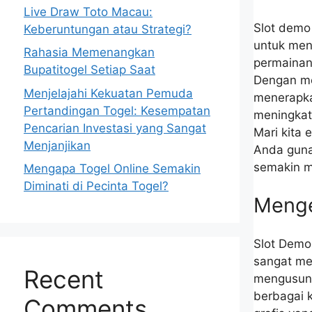
Live Draw Toto Macau:
Slot demo
Keberuntungan atau Strategi?
untuk men
Rahasia Memenangkan
permainan
Bupatitogel Setiap Saat
Dengan me
Menjelajahi Kekuatan Pemuda
menerapka
Pertandingan Togel: Kesempatan
meningkat
Pencarian Investasi yang Sangat
Mari kita 
Menjanjikan
Anda guna
semakin 
Mengapa Togel Online Semakin
Diminati di Pecinta Togel?
Menge
Slot Demo
sangat me
Recent
mengusung
berbagai 
Comments