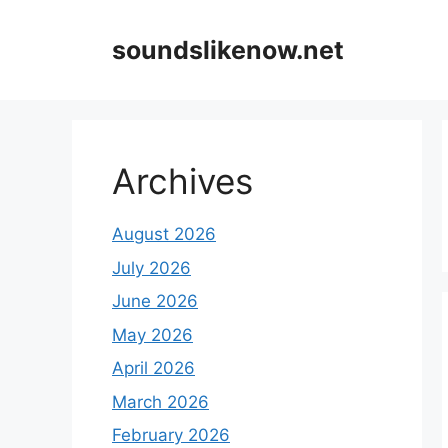
Skip
to
soundslikenow.net
content
Archives
August 2026
July 2026
June 2026
May 2026
April 2026
March 2026
February 2026