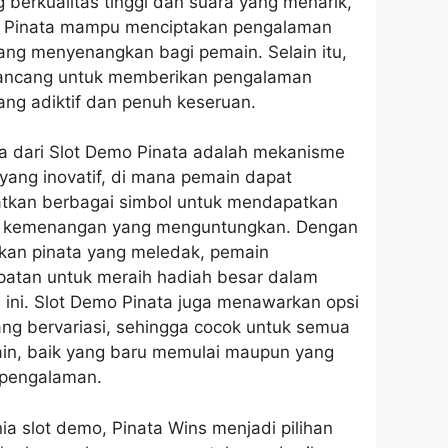
g berkualitas tinggi dan suara yang menarik,
 Pinata mampu menciptakan pengalaman
ang menyenangkan bagi pemain. Selain itu,
dirancang untuk memberikan pengalaman
ang adiktif dan penuh keseruan.
ma dari Slot Demo Pinata adalah mekanisme
yang inovatif, di mana pemain dapat
kan berbagai simbol untuk mendapatkan
i kemenangan yang menguntungkan. Dengan
kan pinata yang meledak, pemain
atan untuk meraih hadiah besar dalam
 ini. Slot Demo Pinata juga menawarkan opsi
ang bervariasi, sehingga cocok untuk semua
ain, baik yang baru memulai maupun yang
pengalaman.
a slot demo, Pinata Wins menjadi pilihan