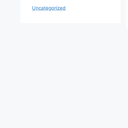
Uncategorized