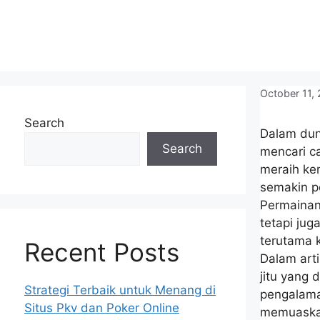
October 11,
Search
Dalam dun
Search
mencari c
meraih ke
semakin po
Permainan
tetapi jug
terutama 
Recent Posts
Dalam arti
jitu yang
Strategi Terbaik untuk Menang di
pengalama
Situs Pkv dan Poker Online
memuaska