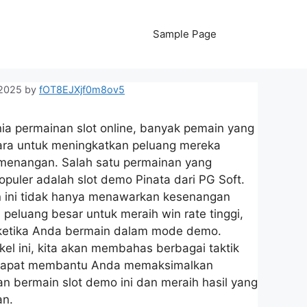
Sample Page
 2025
by
fOT8EJXjf0m8ov5
ia permainan slot online, banyak pemain yang
ara untuk meningkatkan peluang mereka
menangan. Salah satu permainan yang
puler adalah slot demo Pinata dari PG Soft.
 ini tidak hanya menawarkan kesenangan
a peluang besar untuk meraih win rate tinggi,
ketika Anda bermain dalam mode demo.
kel ini, kita akan membahas berbagai taktik
 dapat membantu Anda memaksimalkan
n bermain slot demo ini dan meraih hasil yang
n.