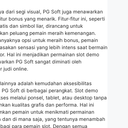
a dari segi visual, PG Soft juga menawarkan
itur bonus yang menarik. Fitur-fitur ini, seperti
atis dan simbol liar, dirancang untuk
kan peluang pemain meraih kemenangan.
nyaknya opsi untuk meraih bonus, pemain
asakan sensasi yang lebih intens saat bermain
cor. Hal ini menjadikan permainan slot demo
arkan PG Soft sangat diminati oleh
judi online.
 lainnya adalah kemudahan aksesibilitas
 PG Soft di berbagai perangkat. Slot demo
ses melalui ponsel, tablet, atau desktop tanpa
an kualitas grafis dan performa. Hal ini
kan pemain untuk menikmati permainan
a dan di mana saja, yang tentunya menambah
k bagi para pemain slot. Dengan semua