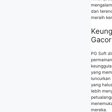
mengalami
dan teren
meraih ke
Keung
Gacor
PG Soft d
permainan 
keunggula
yang memu
luncurkan
yang halu
lebih men
petualang
menemukan
mereka.