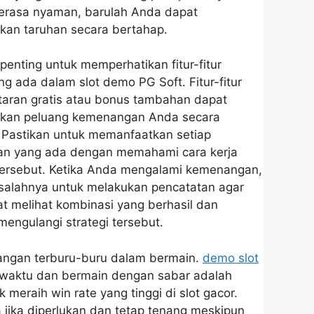
erasa nyaman, barulah Anda dapat
kan taruhan secara bertahap.
, penting untuk memperhatikan fitur-fitur
g ada dalam slot demo PG Soft. Fitur-fitur
utaran gratis atau bonus tambahan dapat
kan peluang kemenangan Anda secara
. Pastikan untuk memanfaatkan setiap
n yang ada dengan memahami cara kerja
r tersebut. Ketika Anda mengalami kemenangan,
 salahnya untuk melakukan pencatatan agar
t melihat kombinasi yang berhasil dan
engulangi strategi tersebut.
 jangan terburu-buru dalam bermain.
demo slot
waktu dan bermain dengan sabar adalah
k meraih win rate yang tinggi di slot gacor.
 jika diperlukan dan tetap tenang meskipun