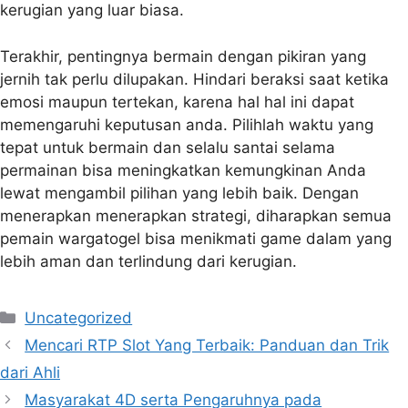
kerugian yang luar biasa.
Terakhir, pentingnya bermain dengan pikiran yang
jernih tak perlu dilupakan. Hindari beraksi saat ketika
emosi maupun tertekan, karena hal hal ini dapat
memengaruhi keputusan anda. Pilihlah waktu yang
tepat untuk bermain dan selalu santai selama
permainan bisa meningkatkan kemungkinan Anda
lewat mengambil pilihan yang lebih baik. Dengan
menerapkan menerapkan strategi, diharapkan semua
pemain wargatogel bisa menikmati game dalam yang
lebih aman dan terlindung dari kerugian.
Categories
Uncategorized
Mencari RTP Slot Yang Terbaik: Panduan dan Trik
dari Ahli
Masyarakat 4D serta Pengaruhnya pada