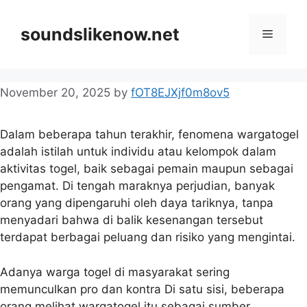
Skip
to
soundslikenow.net
Menu
content
November 20, 2025
by
fOT8EJXjf0m8ov5
Dalam beberapa tahun terakhir, fenomena wargatogel
adalah istilah untuk individu atau kelompok dalam
aktivitas togel, baik sebagai pemain maupun sebagai
pengamat. Di tengah maraknya perjudian, banyak
orang yang dipengaruhi oleh daya tariknya, tanpa
menyadari bahwa di balik kesenangan tersebut
terdapat berbagai peluang dan risiko yang mengintai.
Adanya warga togel di masyarakat sering
memunculkan pro dan kontra Di satu sisi, beberapa
orang melihat wargatogel itu sebagai sumber