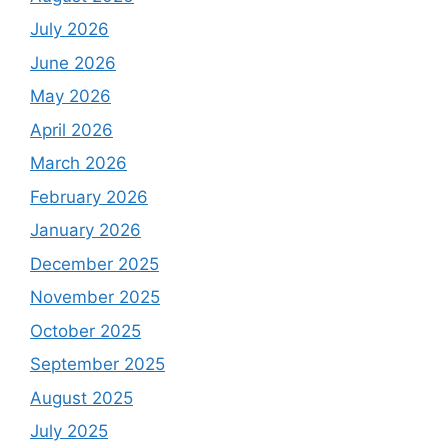
July 2026
June 2026
May 2026
April 2026
March 2026
February 2026
January 2026
December 2025
November 2025
October 2025
September 2025
August 2025
July 2025