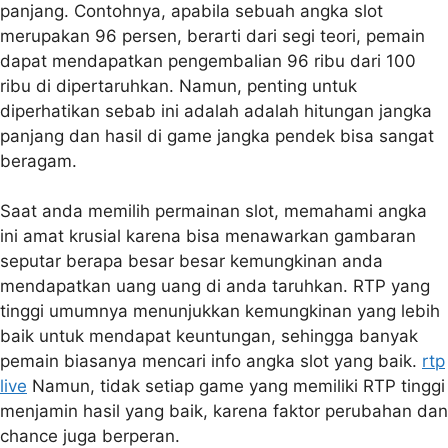
panjang. Contohnya, apabila sebuah angka slot
merupakan 96 persen, berarti dari segi teori, pemain
dapat mendapatkan pengembalian 96 ribu dari 100
ribu di dipertaruhkan. Namun, penting untuk
diperhatikan sebab ini adalah adalah hitungan jangka
panjang dan hasil di game jangka pendek bisa sangat
beragam.
Saat anda memilih permainan slot, memahami angka
ini amat krusial karena bisa menawarkan gambaran
seputar berapa besar besar kemungkinan anda
mendapatkan uang uang di anda taruhkan. RTP yang
tinggi umumnya menunjukkan kemungkinan yang lebih
baik untuk mendapat keuntungan, sehingga banyak
pemain biasanya mencari info angka slot yang baik.
rtp
live
Namun, tidak setiap game yang memiliki RTP tinggi
menjamin hasil yang baik, karena faktor perubahan dan
chance juga berperan.