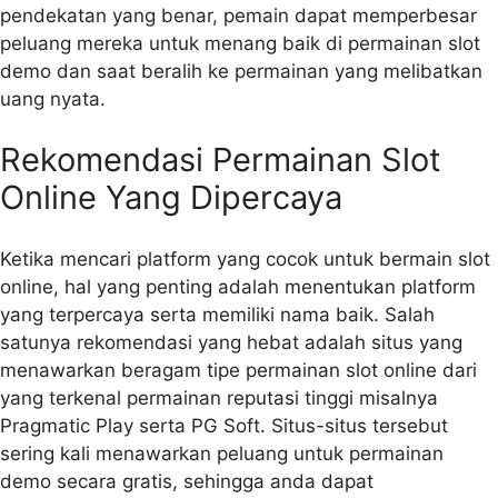
pendekatan yang benar, pemain dapat memperbesar
peluang mereka untuk menang baik di permainan slot
demo dan saat beralih ke permainan yang melibatkan
uang nyata.
Rekomendasi Permainan Slot
Online Yang Dipercaya
Ketika mencari platform yang cocok untuk bermain slot
online, hal yang penting adalah menentukan platform
yang terpercaya serta memiliki nama baik. Salah
satunya rekomendasi yang hebat adalah situs yang
menawarkan beragam tipe permainan slot online dari
yang terkenal permainan reputasi tinggi misalnya
Pragmatic Play serta PG Soft. Situs-situs tersebut
sering kali menawarkan peluang untuk permainan
demo secara gratis, sehingga anda dapat