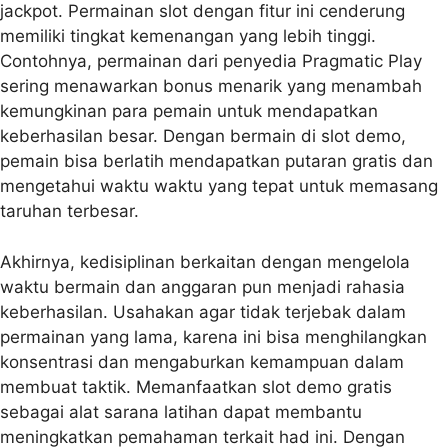
jackpot. Permainan slot dengan fitur ini cenderung
memiliki tingkat kemenangan yang lebih tinggi.
Contohnya, permainan dari penyedia Pragmatic Play
sering menawarkan bonus menarik yang menambah
kemungkinan para pemain untuk mendapatkan
keberhasilan besar. Dengan bermain di slot demo,
pemain bisa berlatih mendapatkan putaran gratis dan
mengetahui waktu waktu yang tepat untuk memasang
taruhan terbesar.
Akhirnya, kedisiplinan berkaitan dengan mengelola
waktu bermain dan anggaran pun menjadi rahasia
keberhasilan. Usahakan agar tidak terjebak dalam
permainan yang lama, karena ini bisa menghilangkan
konsentrasi dan mengaburkan kemampuan dalam
membuat taktik. Memanfaatkan slot demo gratis
sebagai alat sarana latihan dapat membantu
meningkatkan pemahaman terkait had ini. Dengan