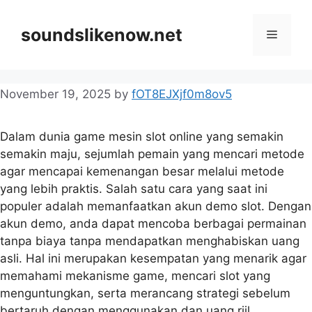
Skip
to
soundslikenow.net
Menu
content
November 19, 2025
by
fOT8EJXjf0m8ov5
Dalam dunia game mesin slot online yang semakin
semakin maju, sejumlah pemain yang mencari metode
agar mencapai kemenangan besar melalui metode
yang lebih praktis. Salah satu cara yang saat ini
populer adalah memanfaatkan akun demo slot. Dengan
akun demo, anda dapat mencoba berbagai permainan
tanpa biaya tanpa mendapatkan menghabiskan uang
asli. Hal ini merupakan kesempatan yang menarik agar
memahami mekanisme game, mencari slot yang
menguntungkan, serta merancang strategi sebelum
bertaruh dengan menggunakan dan uang riil.