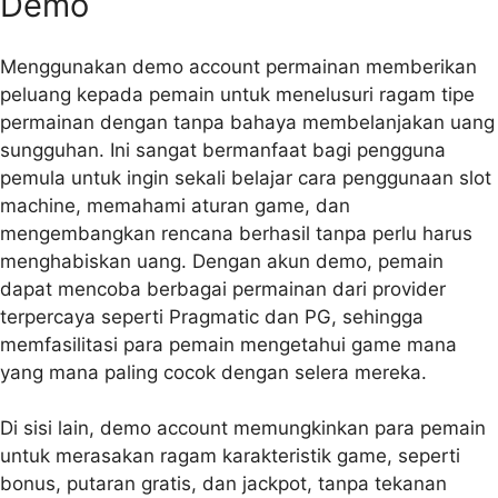
Demo
Menggunakan demo account permainan memberikan
peluang kepada pemain untuk menelusuri ragam tipe
permainan dengan tanpa bahaya membelanjakan uang
sungguhan. Ini sangat bermanfaat bagi pengguna
pemula untuk ingin sekali belajar cara penggunaan slot
machine, memahami aturan game, dan
mengembangkan rencana berhasil tanpa perlu harus
menghabiskan uang. Dengan akun demo, pemain
dapat mencoba berbagai permainan dari provider
terpercaya seperti Pragmatic dan PG, sehingga
memfasilitasi para pemain mengetahui game mana
yang mana paling cocok dengan selera mereka.
Di sisi lain, demo account memungkinkan para pemain
untuk merasakan ragam karakteristik game, seperti
bonus, putaran gratis, dan jackpot, tanpa tekanan