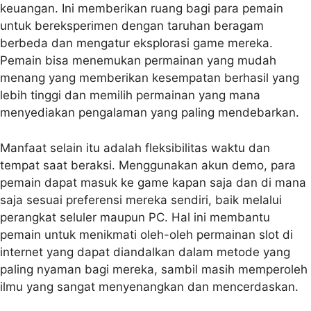
keuangan. Ini memberikan ruang bagi para pemain
untuk bereksperimen dengan taruhan beragam
berbeda dan mengatur eksplorasi game mereka.
Pemain bisa menemukan permainan yang mudah
menang yang memberikan kesempatan berhasil yang
lebih tinggi dan memilih permainan yang mana
menyediakan pengalaman yang paling mendebarkan.
Manfaat selain itu adalah fleksibilitas waktu dan
tempat saat beraksi. Menggunakan akun demo, para
pemain dapat masuk ke game kapan saja dan di mana
saja sesuai preferensi mereka sendiri, baik melalui
perangkat seluler maupun PC. Hal ini membantu
pemain untuk menikmati oleh-oleh permainan slot di
internet yang dapat diandalkan dalam metode yang
paling nyaman bagi mereka, sambil masih memperoleh
ilmu yang sangat menyenangkan dan mencerdaskan.