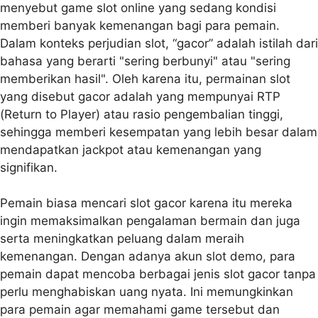
menyebut game slot online yang sedang kondisi
memberi banyak kemenangan bagi para pemain.
Dalam konteks perjudian slot, “gacor” adalah istilah dari
bahasa yang berarti "sering berbunyi" atau "sering
memberikan hasil". Oleh karena itu, permainan slot
yang disebut gacor adalah yang mempunyai RTP
(Return to Player) atau rasio pengembalian tinggi,
sehingga memberi kesempatan yang lebih besar dalam
mendapatkan jackpot atau kemenangan yang
signifikan.
Pemain biasa mencari slot gacor karena itu mereka
ingin memaksimalkan pengalaman bermain dan juga
serta meningkatkan peluang dalam meraih
kemenangan. Dengan adanya akun slot demo, para
pemain dapat mencoba berbagai jenis slot gacor tanpa
perlu menghabiskan uang nyata. Ini memungkinkan
para pemain agar memahami game tersebut dan