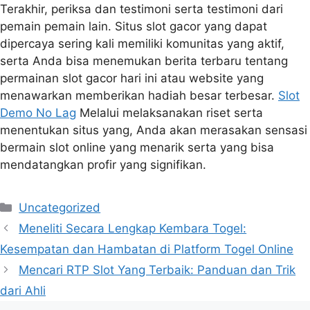
Terakhir, periksa dan testimoni serta testimoni dari
pemain pemain lain. Situs slot gacor yang dapat
dipercaya sering kali memiliki komunitas yang aktif,
serta Anda bisa menemukan berita terbaru tentang
permainan slot gacor hari ini atau website yang
menawarkan memberikan hadiah besar terbesar.
Slot
Demo No Lag
Melalui melaksanakan riset serta
menentukan situs yang, Anda akan merasakan sensasi
bermain slot online yang menarik serta yang bisa
mendatangkan profir yang signifikan.
Categories
Uncategorized
Meneliti Secara Lengkap Kembara Togel:
Kesempatan dan Hambatan di Platform Togel Online
Mencari RTP Slot Yang Terbaik: Panduan dan Trik
dari Ahli