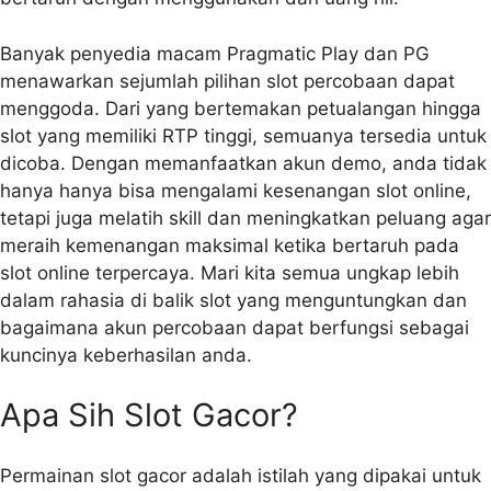
Banyak penyedia macam Pragmatic Play dan PG
menawarkan sejumlah pilihan slot percobaan dapat
menggoda. Dari yang bertemakan petualangan hingga
slot yang memiliki RTP tinggi, semuanya tersedia untuk
dicoba. Dengan memanfaatkan akun demo, anda tidak
hanya hanya bisa mengalami kesenangan slot online,
tetapi juga melatih skill dan meningkatkan peluang agar
meraih kemenangan maksimal ketika bertaruh pada
slot online terpercaya. Mari kita semua ungkap lebih
dalam rahasia di balik slot yang menguntungkan dan
bagaimana akun percobaan dapat berfungsi sebagai
kuncinya keberhasilan anda.
Apa Sih Slot Gacor?
Permainan slot gacor adalah istilah yang dipakai untuk