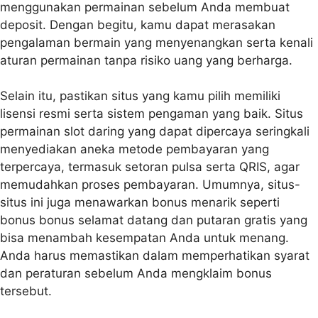
menggunakan permainan sebelum Anda membuat
deposit. Dengan begitu, kamu dapat merasakan
pengalaman bermain yang menyenangkan serta kenali
aturan permainan tanpa risiko uang yang berharga.
Selain itu, pastikan situs yang kamu pilih memiliki
lisensi resmi serta sistem pengaman yang baik. Situs
permainan slot daring yang dapat dipercaya seringkali
menyediakan aneka metode pembayaran yang
terpercaya, termasuk setoran pulsa serta QRIS, agar
memudahkan proses pembayaran. Umumnya, situs-
situs ini juga menawarkan bonus menarik seperti
bonus bonus selamat datang dan putaran gratis yang
bisa menambah kesempatan Anda untuk menang.
Anda harus memastikan dalam memperhatikan syarat
dan peraturan sebelum Anda mengklaim bonus
tersebut.