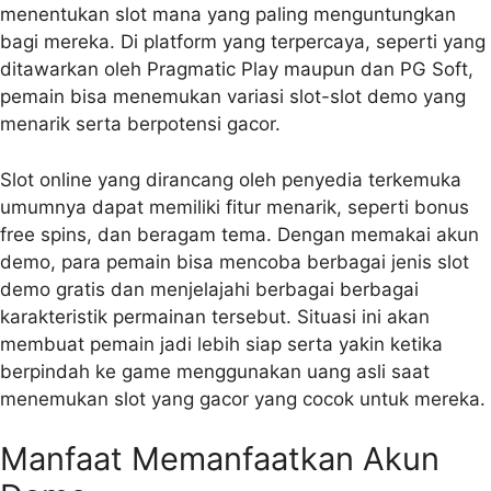
menentukan slot mana yang paling menguntungkan
bagi mereka. Di platform yang terpercaya, seperti yang
ditawarkan oleh Pragmatic Play maupun dan PG Soft,
pemain bisa menemukan variasi slot-slot demo yang
menarik serta berpotensi gacor.
Slot online yang dirancang oleh penyedia terkemuka
umumnya dapat memiliki fitur menarik, seperti bonus
free spins, dan beragam tema. Dengan memakai akun
demo, para pemain bisa mencoba berbagai jenis slot
demo gratis dan menjelajahi berbagai berbagai
karakteristik permainan tersebut. Situasi ini akan
membuat pemain jadi lebih siap serta yakin ketika
berpindah ke game menggunakan uang asli saat
menemukan slot yang gacor yang cocok untuk mereka.
Manfaat Memanfaatkan Akun