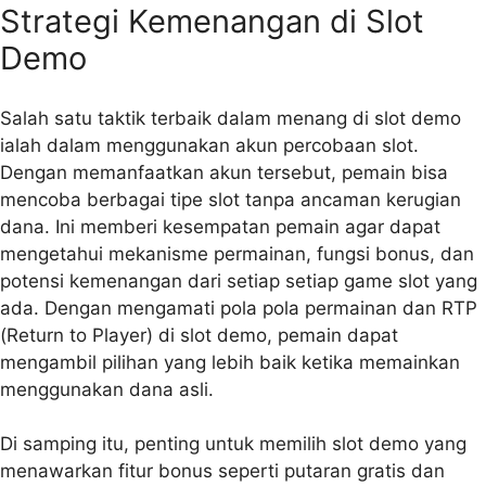
Strategi Kemenangan di Slot
Demo
Salah satu taktik terbaik dalam menang di slot demo
ialah dalam menggunakan akun percobaan slot.
Dengan memanfaatkan akun tersebut, pemain bisa
mencoba berbagai tipe slot tanpa ancaman kerugian
dana. Ini memberi kesempatan pemain agar dapat
mengetahui mekanisme permainan, fungsi bonus, dan
potensi kemenangan dari setiap setiap game slot yang
ada. Dengan mengamati pola pola permainan dan RTP
(Return to Player) di slot demo, pemain dapat
mengambil pilihan yang lebih baik ketika memainkan
menggunakan dana asli.
Di samping itu, penting untuk memilih slot demo yang
menawarkan fitur bonus seperti putaran gratis dan