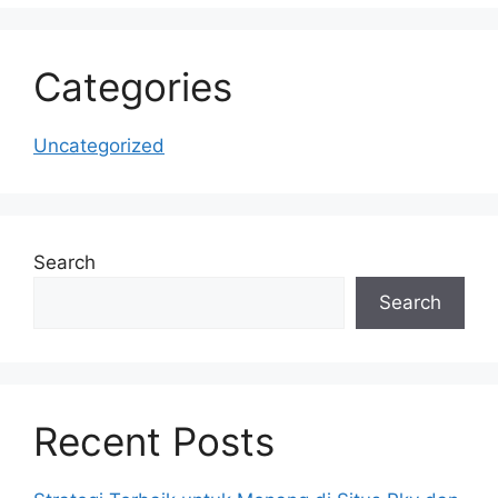
Categories
Uncategorized
Search
Search
Recent Posts