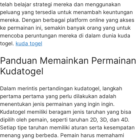
telah belajar strategi mereka dan menggunakan
peluang yang tersedia untuk menambah keuntungan
mereka. Dengan berbagai platform online yang akses
ke permainan ini, semakin banyak orang yang untuk
mencoba peruntungan mereka di dalam dunia kuda
togel.
kuda togel
Panduan Memainkan Permainan
Kudatogel
Dalam merintis pertandingan kudatogel, langkah
pertama pertama yang perlu dilakukan adalah
menentukan jenis permainan yang ingin ingin.
Kudatogel memiliki beragam jenis taruhan yang bisa
dipilih oleh pemain, seperti taruhan 2D, 3D, dan 4D.
Setiap tipe taruhan memiliki aturan serta kesempatan
menang yang berbeda. Pemain harus memahami