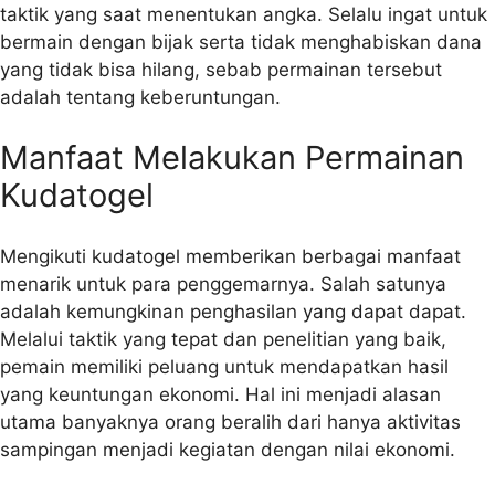
taktik yang saat menentukan angka. Selalu ingat untuk
bermain dengan bijak serta tidak menghabiskan dana
yang tidak bisa hilang, sebab permainan tersebut
adalah tentang keberuntungan.
Manfaat Melakukan Permainan
Kudatogel
Mengikuti kudatogel memberikan berbagai manfaat
menarik untuk para penggemarnya. Salah satunya
adalah kemungkinan penghasilan yang dapat dapat.
Melalui taktik yang tepat dan penelitian yang baik,
pemain memiliki peluang untuk mendapatkan hasil
yang keuntungan ekonomi. Hal ini menjadi alasan
utama banyaknya orang beralih dari hanya aktivitas
sampingan menjadi kegiatan dengan nilai ekonomi.