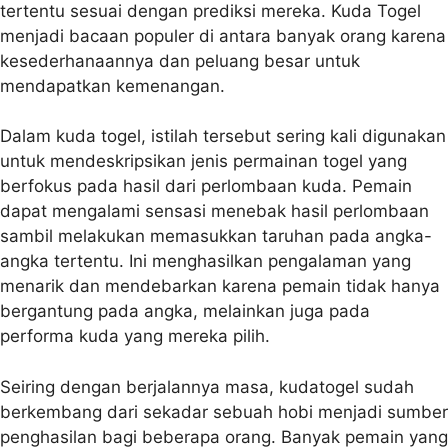
tertentu sesuai dengan prediksi mereka. Kuda Togel
menjadi bacaan populer di antara banyak orang karena
kesederhanaannya dan peluang besar untuk
mendapatkan kemenangan.
Dalam kuda togel, istilah tersebut sering kali digunakan
untuk mendeskripsikan jenis permainan togel yang
berfokus pada hasil dari perlombaan kuda. Pemain
dapat mengalami sensasi menebak hasil perlombaan
sambil melakukan memasukkan taruhan pada angka-
angka tertentu. Ini menghasilkan pengalaman yang
menarik dan mendebarkan karena pemain tidak hanya
bergantung pada angka, melainkan juga pada
performa kuda yang mereka pilih.
Seiring dengan berjalannya masa, kudatogel sudah
berkembang dari sekadar sebuah hobi menjadi sumber
penghasilan bagi beberapa orang. Banyak pemain yang