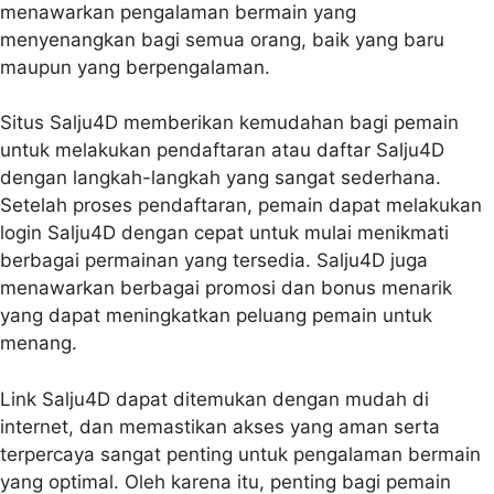
menawarkan pengalaman bermain yang
menyenangkan bagi semua orang, baik yang baru
maupun yang berpengalaman.
Situs Salju4D memberikan kemudahan bagi pemain
untuk melakukan pendaftaran atau daftar Salju4D
dengan langkah-langkah yang sangat sederhana.
Setelah proses pendaftaran, pemain dapat melakukan
login Salju4D dengan cepat untuk mulai menikmati
berbagai permainan yang tersedia. Salju4D juga
menawarkan berbagai promosi dan bonus menarik
yang dapat meningkatkan peluang pemain untuk
menang.
Link Salju4D dapat ditemukan dengan mudah di
internet, dan memastikan akses yang aman serta
terpercaya sangat penting untuk pengalaman bermain
yang optimal. Oleh karena itu, penting bagi pemain