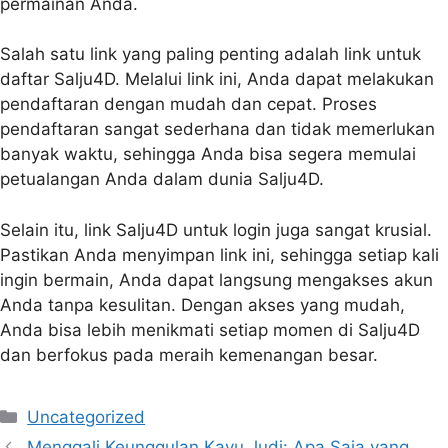
permainan Anda.
Salah satu link yang paling penting adalah link untuk
daftar Salju4D. Melalui link ini, Anda dapat melakukan
pendaftaran dengan mudah dan cepat. Proses
pendaftaran sangat sederhana dan tidak memerlukan
banyak waktu, sehingga Anda bisa segera memulai
petualangan Anda dalam dunia Salju4D.
Selain itu, link Salju4D untuk login juga sangat krusial.
Pastikan Anda menyimpan link ini, sehingga setiap kali
ingin bermain, Anda dapat langsung mengakses akun
Anda tanpa kesulitan. Dengan akses yang mudah,
Anda bisa lebih menikmati setiap momen di Salju4D
dan berfokus pada meraih kemenangan besar.
Categories
Uncategorized
Menggali Keunggulan Kayu Judi: Apa Saja yang