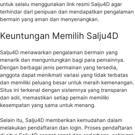
untuk selalu menggunakan link resmi Salju4D agar
terhindar dari penipuan dan mendapatkan pengalaman
bermain yang aman dan menyenangkan.
Keuntungan Memilih Salju4D
Salju4D menawarkan pengalaman bermain yang
menarik dan menguntungkan bagi para pemainnya.
Dengan berbagai jenis permainan yang tersedia,
anggota dapat menikmati variasi yang tidak terbatas
dan memiliki peluang besar untuk meraih kemenangan.
Situs ini terkenal dengan sistemnya yang transparan
dan adil, memastikan setiap pemain memiliki
kesempatan yang sama untuk menang.
Selain itu, Salju4D memberikan kemudahan dalam
melakukan pendaftaran dan login. Proses pendaftaran